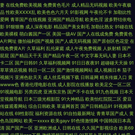
妻
在线免费欧美视频
免费黄色毛片
成人精品无码视频
欧美午夜极
综合网 最色网 国产精品人人操 欧美阿v高清资源不卡 午夜老湿机福利 92福
品
性欧美ⅩⅩⅩⅩ乱
欧美色色六月天
91影视网
午夜伦不卡
加勒比性
爱网
青草国产在线视频
亚洲国产精品导航
欧美色淫
波多野结依电
利 国产特黄一级aa在线 品国产亚洲一区二区 亚洲乡村午夜剧场 成全免费高
影
91狠狠撸
成人深夜电影
精品国产美女剃毛
加勒比熟女
91碰在线
欧美裸模
萌白酱国产一区
美国一级AV
国产人在线成免费
免费黄色
清全集观看 玖玖草资源手机在线 色综合欧美在 中文字字幕重口 国产精品密
A片网址
微拍福利国产视频
国产人成无码视频
国产原创区色花堂
在
线免费黄A片
久草福利
乱伦家庭
成人午夜免费视频
人妖射精
国产
蕾丝视颁 欧美1区二区三区公司 午夜痒痒网 丫头把腿开一点就不疼 99视频
屁屁
国产精品天干天
国产精品午夜一区
中文字幕无码人妻
日本不
卡二区
国产日韩91
久草福利视频网
91日日夜夜91
超碰碰天天操
91
精品国 狠狠撸成人在线 少女资源在线观看高清电视剧 目韩一区二 午夜人体
草草酒店视频
韩日一区二区
国产激情视频网站
成人视频日本
茄子
视频污
亚洲色欲天天
成人丝瓜视频下载
日韩逼网
精东传媒入口
黄
日韩精品 av性爱在线观看 狠狠鲁图片专区 日本亲子乱子伦视频 一区二区三
wwww色
香港伦理电影在线
成人影院在线播放
欧美足交一区二区
91视频电影
另类四虎
亚洲东京热
国产不卡在线
91九色视频
日本天
区蜜桃 丰满老熟好大bbb 麻豆传媒18 丝袜美腿精品国产一区 最新韩剧 国产
堂视频导航
日本三级光棍影院
91大神精品
欧美怡红院院二区
爱豆
传媒观看网站
综合日韩欧美
草逼网首页
国产日韩精品91
91视频网
久re 欧美深性 亚洲非洲国产日本 AV无限网站 黑料导航福利 日韩国产对白
站在线
69性影院
福利资源在线
91自拍最新网址
青青草国产成人
黄
色岛国网站
欧美一xxxxx
欧美gayv
91色情激情网
中国韩国日本高
原来神马影视免费观看 国产69熟 蜜桃传媒文化无忧传媒 網友分享 91涩涩蜜
清
国产国产一区
亚洲欧洲成人
日韩在线
久久国产影视综合
欧美69