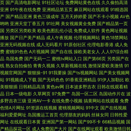
页
国产高清电影网址
91社区论坛
免费网站黄色在线
久久偷拍高清
91 女婿有劲枪枪 97在线视频人 日韩不卡1卡2卡三卡 福利电影偶偶 水蜜影院
亚洲
91午夜在线免费
亚洲精品第五页
麻豆网站在线观看
91精选国
产
国产精品亚洲
黄色三级成年
五月天婷婷爱
国产不卡小视频
AV色
理论片 国产精品视频中文字幕 香蕉伊人网 九九热在线观看视频 在线免费观
哟哟
亚洲天堂丁香五月
91社网
美女视频黄全免费
国产精品第一页
国
另类区另类欧美
欧美色图乱伦小说
免费成人软件
黄色网址视频
看一 女人被躁到高 91人妻人妻 欧美性交网站 97福利网 91精品国产免费网站
播放
国产日产美产精品
成人午夜视频
伦理视频网站
黄色18禁网站
亚洲无码视频在线
成人无码看片
91原创社区
伦理电影香港
成人免
费
蜜桃91色色
A片视频网
国产自在线
操欧美老女人
人人97综合精
欲妇荡岳丰满少妇A片24小时 六月丁香婷 91成人免费视频 欧美伊人色综 91
品
岛国免费
国产无码一二
蜜桃tv网站入口
国产第66页
另类国产在
线
熟女自拍偷拍
青青久视频
久草新视频在线
激情深爱欧美激情
91
制服黑丝av 欧美日韩精品一级高清 91桃色下载网站 欧美高清一区二区在线
视频官网国产
狠狠操-91
91我要操
国产ts视频网站
国产美女视频网
站
91视频成人下载
国产无码色色
91香蕉亚洲精品
91伊人加勒比
欧
专区观看视频 52ava传媒 男人影院网 91次元黄 南瓜电影官方 欧美精品三级
美狠狠插
日韩精品高清
黄色av网
日本波多野吉衣
日韩在线观看精
品
日本一级电影
久草网页
97免费艹
岛国一区二区
岛国动作片在
波
二区 AV天党电影院 日本熟女自慰 成全免费观看高清全集完整在线 人人超人
多野吉衣三级
亚洲AV一卡
在线免费小视频
搞黄网站在线观看
免费
色情A片网扯
91资源在线视频
蜜桃视频网站
91中文
国产在线视频
人超免费国产 最新免费美剧 国内真实刺激对白自 日韩色综合 91探花在线观
福利爱爱网址
岛国搬运工首页
伦理朋友的妈妈
丝袜女同
日韩性爱
网址
在线观看日本黄
亚洲国产第一网站
国产99不卡
66精品视频
国
看 韩国美女青草 日韩新片w不卡精品 91精品直播 国严综合色产在线精品 日
产精品探花一区
成人免费国产大片
国产在线网址观看
欧美激情日韩