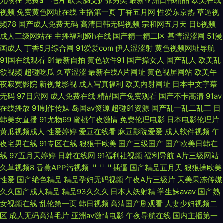
尤物在
免费a一毛片
欧美肠交扩张另类
最新亚洲日韩精品
欧美在线
视频
免费黄色网址在线
主播第一页
丁香五月网
性爱东京热
草逼视
产美女不卡自在线拍 午夜福利国产在线观 国产无毒不卡 新88影视 国产无须
频78
国产成人免费无码
高清日韩无码视频
宗和网五月天
日b视频
成人三级网站在
主播福利姬h在线
国产精一精二区
基情涩涩网
51漫
下载的免 亚洲高清视频在线 精品国产有 亚洲制服中 九草在线免费观看 亚洲
画成人
丁香5月综合网
91爱爱com
伊人涩涩射
黄色视频网址导航
91国在线观看
91最新自拍
黄色软件91
国产操女人
国产乱人
欧美乱
一区二区三区小说 国产一区亚洲 亚洲成人精品电影 国产自偷自拍网站 亚洲
欲视频
超碰吃瓜
久草涩涩
最新在线A片网址
黄色视屏网站
欧美午
夜寂寞影院
新视觉影视
成人写真福利
欧美内射网址
日本中文字幕
日本香蕉电视频 精品一区视频 在线精品欧美一区二区 老子影院午夜伦手机
无码
97日穴网
成人免费在线
精品国产免费观看
国产不卡高清
91av
在线播放
91制作传媒
岛国av资源
超碰91资源
国产乱一乱二乱三
日
不 字幕日韩高清dvd 目本精品视频免费视频看看一区二区三区四区 99这里
韩美女直播
91尤物69
蜜桃午夜激情
免费伦理电影
日本电影伦理片
黄瓜视频成人
性爱婷婷
爱豆在线看
麻豆影院爱爱
成人软件视频
午
只 私家影院 一级特黄录像免费播放 久草资源在线白浆 在线免费日韩视频 超
夜宅男在线
91专区在线
狠狠干欧美
国产三级国产
国产欧美日韩在
线
97五月天婷婷
日韩在线网
91福利社视频
福利导航
A片三级网站
碰导航97 日韩视频高 成人看黄 色六月婷婷亚洲婷婷六月 国产精品久久不卡
久草视频8
香蕉APP污视频
艹艹艹插逼
国产精品五月天
狠狠操欧美
性爱
国产绝色精品
精品孕妇无码视频
午夜A片三级片
天美果冻传媒
午夜极品福利在 国产欧美日韩成人 伪娘白丝sm调教 国产极品精品免 五月花
久久国产成人精品
精品93久久久
日本人妖射精
学生妹avav
国产熟
女视频在线
乱伦第一页
韩日视频
高清国产剧观看
人妻少妇视频二
丁香网 国产偷人自拍区视 亚洲国产aⅴ精品 精品一个区在线观看 中文字幕的
区
成人无码高清毛片
亚洲av激情电影
午夜导航在线
国内主播第一