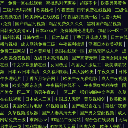
产
|
免费一区在线观看
|
蜜桃系列优惠券
|
超碰不卡
|
欧美另类黄色
|
三级片无码视频
|
欧美性福
|
午夜羞羞
|
日韩免费在线视频
|
三级性
爱视频在线
|
欧美网站在线观看
|
午夜福利视频一区
|
性爱+无码
+免费
|
国产精品污视频
|
精品免费久久久久
|
黑料国产精品视频
|
日韩美女高清mv
|
日本xxxx片
|
免费韩国伦理电影
|
加勒比一区二区
|
福利影视
|
日韩在线一卡
|
日本草逼
|
丁香五月花成人网
|
日本在线
播放视频
|
成人网站免费三级
|
午夜福利操逼
|
亚洲日本欧美视频
|
免费三级网站
|
日本黄网址
|
岛国在线观一区
|
精品无码成人片
|
成
人欧美免费视频
|
在线日本高清视频
|
国产高清无码
|
亚洲女同系列
在线
|
中文字幕激情在线
|
女同恋足
|
岛国大片搬运工
|
欧美潮喷视
频
|
日本a∨日本高清
|
久久福利影院
|
黑人操欧美
|
午夜久操
|
日韩
午夜理论片
|
丁香五月综合网上
|
欧美午夜免费电影
|
成人午夜视频
免费
|
欧美色图东京热
|
午夜福利在线不卡
|
午夜网红福利在线
|
国
产美女一区二区
|
宅男午夜av
|
一区二区
|
强奸制服中文字幕
|
久草
在在线视频
|
日本成人三区
|
中国成人无码
|
黄瓜视频91
|
欧美欧美
在线
|
美国伦理片电影
|
91视频自拍
|
国产精品自在拍
|
蜜桃午夜精
品
|
久草视频播放器
|
国产人妻高清无卡
|
国产男女交配视频
|
成人
网站免费三级
|
求网址av
|
91精品午夜网站
|
综合色在线观看
|
无码
另类第一页
|
福利导航av
|
91在线天天看
|
四虎永久
|
欧美人交配
|