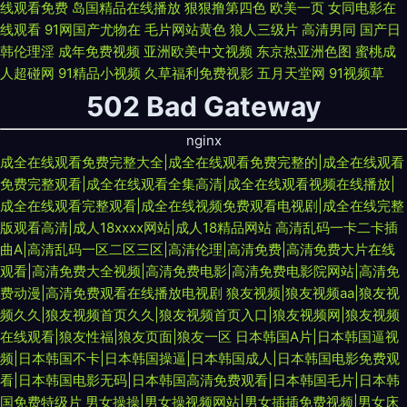
线观看免费
岛国精品在线播放
狠狠撸第四色
欧美一页
女同电影在
线观看
91网国产尤物在
毛片网站黄色
狼人三级片
高清男同
国产日
韩伦理淫
成年免费视频
亚洲欧美中文视频
东京热亚洲色图
蜜桃成
人超碰网
91精品小视频
久草福利免费视影
五月天堂网
91视频草
502 Bad Gateway
nginx
成全在线观看免费完整大全|成全在线观看免费完整的|成全在线观看
免费完整观看|成全在线观看全集高清|成全在线观看视频在线播放|
成全在线观看完整观看|成全在线视频免费观看电视剧|成全在线完整
版观看高清|成人18xxxx网站|成人18精品网站
高清乱码一卡二卡插
曲A|高清乱码一区二区三区|高清伦理|高清免费|高清免费大片在线
观看|高清免费大全视频|高清免费电影|高清免费电影院网站|高清免
费动漫|高清免费观看在线播放电视剧
狼友视频|狼友视频aa|狼友视
频久久|狼友视频首页久久|狼友视频首页入口|狼友视频网|狼友视频
在线观看|狼友性福|狼友页面|狼友一区
日本韩国A片|日本韩国逼视
频|日本韩国不卡|日本韩国操逼|日本韩国成人|日本韩国电影免费观
看|日本韩国电影无码|日本韩国高清免费观看|日本韩国毛片|日本韩
国免费特级片
男女操操|男女操视频网站|男女插插免费视频|男女床