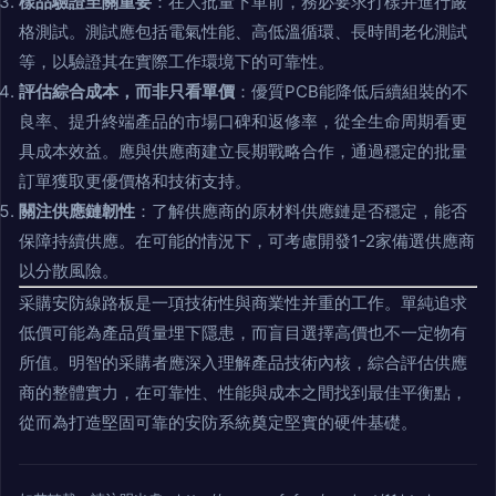
樣品驗證至關重要
：在大批量下單前，務必要求打樣并進行嚴
格測試。測試應包括電氣性能、高低溫循環、長時間老化測試
等，以驗證其在實際工作環境下的可靠性。
評估綜合成本，而非只看單價
：優質PCB能降低后續組裝的不
良率、提升終端產品的市場口碑和返修率，從全生命周期看更
具成本效益。應與供應商建立長期戰略合作，通過穩定的批量
訂單獲取更優價格和技術支持。
關注供應鏈韌性
：了解供應商的原材料供應鏈是否穩定，能否
保障持續供應。在可能的情況下，可考慮開發1-2家備選供應商
以分散風險。
采購安防線路板是一項技術性與商業性并重的工作。單純追求
低價可能為產品質量埋下隱患，而盲目選擇高價也不一定物有
所值。明智的采購者應深入理解產品技術內核，綜合評估供應
商的整體實力，在可靠性、性能與成本之間找到最佳平衡點，
從而為打造堅固可靠的安防系統奠定堅實的硬件基礎。