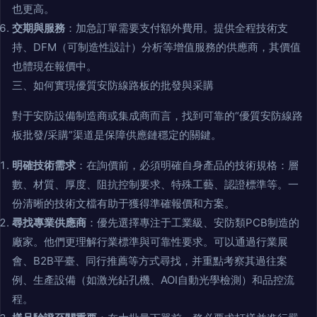
也更高。
交期與服務
：加急訂單需要支付額外費用。提供全程技術支
持、DFM（可制造性設計）分析等增值服務的供應商，其價值
也體現在報價中。
三、如何實現優質安防線路板的批發與采購
對于安防設備制造商或集成商而言，找到可靠的“優質安防線路
板批發/采購”渠道是保障供應鏈穩定的關鍵。
明確技術需求
：在詢價前，必須明確自身產品的技術規格：層
數、材質、厚度、阻抗控制要求、特殊工藝、認證標準等。一
份清晰的技術文檔有助于獲得準確報價和方案。
尋找專業供應商
：優先選擇專注于工業級、安防類PCB制造的
廠家。他們更理解行業標準與可靠性要求。可以通過行業展
會、B2B平臺、同行推薦等方式尋找，并重點考察其過往案
例、生產設備（如激光鉆孔機、AOI自動光學檢測）和品控流
程。