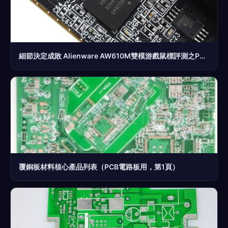
細節決定成敗 Alienware AW610M雙模游戲鼠標評測之PCB電路板深度解析
覆銅板材料核心產品列表（PCB電路板用，第1頁）