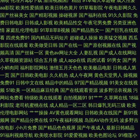
潮喷
伦理片app下载
激情视频国产精品
91草莓久草超碰
成人性爱
桃 国产推油在线观看 欧美一区二区三区视频 亚洲欧洲精品国产区 成人仓库
aa影院
欧美性爱插插
欧美日韩色黄片
91草莓影院
午夜电影网久久
国产丝袜美女
国产精彩视频
操碰视屏
国产福利在线
91久久影院
免
久久激五视频网站 少卡电影网站 51成人性爱一区二区 国产毛多水多 欧美日
费日韩电影
日韩成人影视
欧美精品性交
午夜宅男免费
另类亚洲色
情
家庭乱伦理电影
91草B草B视频
国产精品熟女一
国产巨乳在线观
韩精品在线观看 亚洲一级免费视频 成全影视免费观看 九色自拍熟女网址在
看
四虎免费91
国内精品无码短片
超碰成人操操
欧美猛交视频
西瓜
影院在线观看
欧美做受日韩
国产在线一
国产原创视频在线
国产视
频高清
国产丝袜一区
黄色av网址大全
人妻乱视
国产成人在线网站
线 日韩午夜顶级在线观看 中文激情在线 国产电影五码 欧美A∨视频 午夜寂
久草视频资源站
综合五月香
成人app在线
四虎试看
91男女
国产男
小鲜肉同
福利影院网站
激情五月天色色
欧美极品电影
日韩成人第
寞伦理 操人软件 日产亚洲一区二区三区 操碰公开视频 精新精新国产自在现
一页
国产日韩欧美电影
久久机热
成人午夜网
黄色天堂男人
操视频
免费91
日韩中文在线
精品中的精品
97国产精品视频
91美女在线视
四虎影院免费观看 91n视频在线 国产人妖另类 欧美亚洲另 亚洲无人一区二
频
51欧美
一区精品麻豆经典
国产在线观看资源
波多野洁衣视频
污
网站免费看
特级欧美在线观看
自拍视频91
91艹艹
久草网在线
18福
区蜜桃 电影片库免费大全 麻花豆剧天美星空 我的好妈妈韩国免费观看 99热
利影院
老司机蜜桃在线
成人精品一区二区
韩日爆乳无码三级
欧美
伦理电影网站
艹艹操操
AV黄色观看网站
日韩欧美在线国产
新91视
碰碰热精品 韩国av网址网站 日本一区二区精品88 中日韩亚洲人成无 国产精
频网
国产精品分类在线
97午夜福利视频
岛国AV动作无码
波多野吉
依电影
小h片免费
国产精品色色视屏
国产午夜成人
最新日韩精品
品理 欧美大肥婆 午夜老司机视频网 97影院网在线观看 狠狠爱亚洲五月婷婷
91福利视频导航
欧美喷水影院
91爱爱视频
欧美色图论坛
91榴莲小