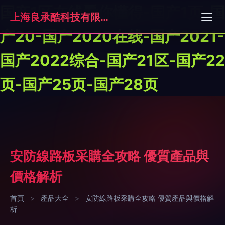
国产1区在线看你懂得-国产1页-国
上海良承酷科技有限公司
产20-国产2020在线-国产2021-
国产2022综合-国产21区-国产22
页-国产25页-国产28页
安防線路板采購全攻略 優質產品與
價格解析
首頁
>
產品大全
>
安防線路板采購全攻略 優質產品與價格解
析