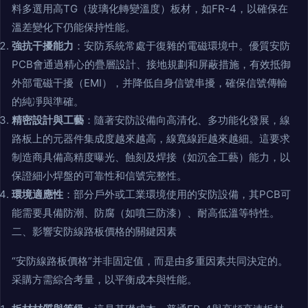
料多選用高TG（玻璃化轉變溫度）板材，如FR-4，以確保在
溫差變化下仍能保持性能。
強抗干擾能力
：安防系統常處于復雜的電磁環境中。優質安防
PCB會通過精心的疊層設計、接地規劃和屏蔽措施，有效抵御
外部電磁干擾（EMI），并降低自身信號串擾，確保信號傳輸
的純凈與準確。
精密設計與工藝
：隨著安防設備向高清化、多功能化發展，線
路板上的元器件集成度越來越高，線寬線距越來越細。這要求
制造商具備高精度曝光、蝕刻及焊接（如沉金工藝）能力，以
保證細小焊盤的可靠性和信號完整性。
環境適應性
：部分戶外或工業環境使用的安防設備，其PCB可
能需要具備防潮、防腐（如噴三防漆）、耐高低溫等特性。
二、影響安防線路板價格的關鍵因素
“安防線路板價格”并非固定值，而是由多重因素共同決定的。
采購方需綜合考量，以平衡成本與性能。