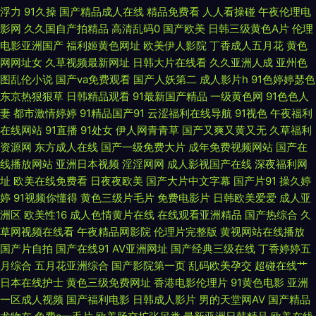
浮力
91久操
国产精品成人在线
精品免费看
人人看操碰
午夜伦理电
日本系列在线看 国产在线观看九色 午夜影院资源 国产十区 精品精姦 91N在
影网
久久国自产拍精品
高清乱码0
国产欧美
日韩三级黄色A片
伦理
电影亚洲国产
福利姬黄色网址
欧美伊人影院
丁香成人五月花
黄色
线视频 免费人成视网站 一级全黄视 国产剃毛 潍坊围枫瑄信息科技 东京热AV
网网址女
久草视频最新网址
日韩大片在线看
久久亚洲人成
亚州色
图乱伦小说
国产va免费观看
国产人妖第二
成人影片h
91色婷婷瑟色
资源网 日本丰满bbwbbw 91午夜电影 欧美setu 最近中文字 久热国产在线一
东京热狠狠草
日韩精品观看
91最新国产精品
一级黄色网
91色色人
妻
都市激情婷婷
91精品国产91
云涩福利在线导航
91视色
午夜福利
区二区 亚洲性色v日韩在 国产有码在线观看 无人视频 岛国大片网站 日本成
在线网站
91直播
91处女
伊人网青青草
国产又爽又黄又无
久草福利
资源网
东方成人在线
国产一级免费大片
成年免费视频网站
国产在
人影视在线看 97超碰资源共享 能看见逼的一级小电 在线免费电影天堂 黄色
线播放网站
亚洲日本视频
淫淫网网
成人影视国产在线
深夜福利网
址
欧美在线免费看
日夜夜欧美
国产大片中文字幕
国产片91
操久婷
的视频网站 亚洲成α 国产乱码一区在线 天美传媒mv免费观看 国产A级性交
婷
91视频你懂得
黄色三级片毛片
免费电影片
日韩欧美爱爱
成人亚
洲区
欧美性16
成人色情黄片在线
在线观看亚洲精品
国产热综合
久
片 日韩美女视频在线播放 超碰pt 日本亚洲中文字幕不卡 成人国产在 青草青
草网视频在线看
午夜精品网影院
伦理片完整版
黄视网站在线播放
国产片自拍
国产在线91
AV亚洲网址
国产经典三级在线
丁香婷婷五
青在线视频 TS赵恩静 强伦中文字幕在 成全视频在线观看免费高清下载 日韩
月综合
五月花亚洲综合
国产影院第一页
乱码欧美孕交
超碰在线艹
日本在线护士
黄色三级免费网址
香港电影伦理片
91黄色电影
亚洲
成人黄色网址 国产3P福利 双性大肚怀孕产乳h 国产第一页ab 天天操超碰 国
一区成人视频
国产福利电影
日韩成人影片
男的天堂网AV
国产精品