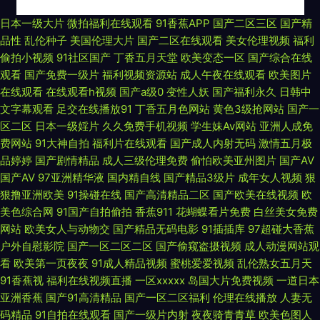
国产无毒不卡 99精品视频在线在线 九九3d动漫精品 日日夜夜骑 中日韩欧美
日本一级大片
微拍福利在线观看
91香蕉APP
国产二区三区
国产精
品性
乱伦种子
美国伦理大片
国产二区在线观看
美女伦理视频
福利
风情视频 国产黄站 女人下边被 午夜福利健美 99精热 日韩午夜福 中文字幕
偷拍小视频
91社区国产
丁香五月天堂
欧美变态一区
国产综合在线
观看
国产免费一级片
福利视频资源站
成人午夜在线观看
欧美图片
乱视 国产精品久久伊人 欧美日韩视费观看视频 亚洲精品∧v在 变态另类电影
在线观看
在线观看h视频
国产a级0
变性人妖
国产福利永久
日韩中
文字幕观看
足交在线播放91
丁香五月色网站
黄色3级抢网站
国产一
av 精品人人搡人妻人人玩A片 日韩中文字幕中 专区国产精品欧美 国产高清
区二区
日本一级婬片
久久免费手机视频
学生妹Av网站
亚洲人成免
费网站
91大神自拍
福利片在线观看
国产成人内射无码
激情五月极
露脸对白 欧美日产国产亚洲综合 亚洲夫妻视频一区 不卡电影网 精品精姦 日
品婷婷
国产剧情精品
成人三级伦理免费
偷怕欧美亚州图片
国产AV
国产AV
97亚洲精华液
国内精自线
国产精品3级片
成年女人视频
狠
韩狼友网 最近更新 国产精品成人观看视频免费 欧美超级碰碰碰视频在线播
狠撸亚洲欧美
91操碰在线
国产高清精品二区
国产欧美在线视频
欧
美色综合网
91国产自拍偷拍
香蕉911
花蝴蝶看片免费
白丝美女免费
放 亚洲一级日韩一级 成人开心网 另类激情影院 台湾佬综合网 91九色性爱 国
网站
欧美女人与动物交
国产精品无码电影
91插插库
97超碰大香蕉
户外自慰影院
国产一区二区二区
国产偷窥盗摄视频
成人动漫网站观
产区日 欧美在线精品αⅴ 亚洲国产韩国日本一区 bt之家 bt电影天堂 激情四射
看
欧美第一页夜夜
91成人精品视频
蜜桃爱爱视频
乱伦熟女五月天
91香蕉视
福利在线视频直播
一区xxxxx
岛国大片免费视频
一道日本
影院 日韩A级电影网 尤物综合 疯狂抽草在线精品视频 麻豆不打烊AV 台湾佬
亚洲香蕉
国产91高清精品
国产一区二区福利
伦理在线播放
人妻无
码精品
91自拍在线观看
国产一级片内射
夜夜骑青青草
欧美色图人