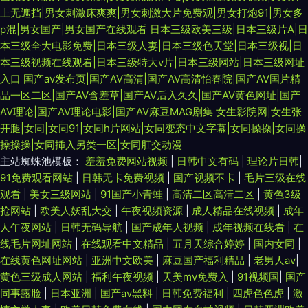
上无遮挡|男女刺激床爽爽|男女刺激大片免费观|男女打炮91|男女多
p混|男女国产|男女国产在线观看
日本三级欧美三级|日本三级片A|日
本三级全大电影免费|日本三级人妻|日本三级色天堂|日本三级视|日
本三级视频在线观看|日本三级特大v片|日本三级网站|日本三级网址
入口
国产av发布页|国产AV高清|国产AV高清怡春院|国产AV国片精
品一区二区|国产AV含羞草|国产AV后入久久|国产AV黄色网址|国产
AV理论|国产AV理论电影|国产AV麻豆MAG剧集
女生影院网|女生张
开腿|女同|女同91|女同h片网站|女同变态中文字幕|女同操操|女同操
操操操|女同挿入另类一区|女同肛交动漫
主站蜘蛛池模板：
羞羞免费网站视频
|
日韩中文有码
|
理论片日韩
|
91免费观看网站
|
日韩无卡免费视频
|
国产视频不卡
|
毛片三级在线
观看
|
美女三级网站
|
91国产小青蛙
|
高清二区高清二区
|
黄色3级
抢网站
|
欧美人妖乱大交
|
午夜视频资源
|
成人精品在线视频
|
成年
人午夜网站
|
日韩无码导航
|
国产成年人视频
|
成年视频在线看
|
在
线毛片网址网站
|
在线观看中文精品
|
五月天综合婷婷
|
国内女同
|
在线黄色网址网站
|
亚洲中文欧美
|
麻豆国产福利精品
|
老男人av
|
黄色三级成人网站
|
福利午夜视频
|
天美mv免费入
|
91视频国
|
国产
同事露脸
|
日本亚洲
|
国产av黑料
|
日韩免费福利
|
四虎色色虎
|
激