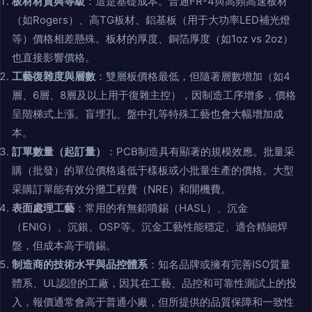
板材材質與等級
：這是基礎成本。普通FR-4與高頻高速板材
（如Rogers）、高TG板材、鋁基板（用于大功率LED補光燈
等）價格相差懸殊。板材的厚度、銅箔厚度（如1oz vs 2oz）
也直接影響價格。
工藝復雜度與層數
：雙層板價格最低，但隨著層數增加（如4
層、6層、8層及以上用于復雜主控），因制造工序增多，價格
呈階梯式上漲。盲埋孔、盤中孔等特殊工藝也會大幅增加成
本。
訂單數量（起訂量）
：PCB制造具有顯著的規模效應。批量采
購（批發）的單位價格遠低于樣板或小批量生產的價格。大型
采購訂單能有效分攤工程費（NRE）和開機費。
表面處理工藝
：常用的有無鉛噴錫（HASL）、沉金
（ENIG）、沉銀、OSP等。沉金工藝性能穩定、適合精細焊
盤，但成本高于噴錫。
制造商的技術水平與品控體系
：知名品牌或擁有完善ISO質量
體系、UL認證的工廠，因其在工藝、品控和可靠性測試上的投
入，報價通常會高于普通小廠，但所提供的品質保障和一致性