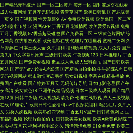
国产精品无码亚洲
国产一区二区黄片
喷潮一区
福利姬足交在线看
韩欧美国产岛国精品 最新国产日韩欧美在线 国产丝袜在线 日韩穴穴色 2012
成人午夜网址
五月花无码视频
青青草国产
欧美日韩乱
国产屁屁第
一页
91国产视频网
性爱草逼91AV
免费欧美视频
欧美岛国一区二区
中文字幕在线高清 国产性爱在 国产在线精品一区二区 午夜宅男宅女的 成人
少妇喷水18禁
51漫画APP
丁香五月花激情网
欧美爱爱tv视频
免费
五月丁香视频
97香蕉超级碰碰
国产免费看二区
三级黄色片网站
综
网页入口 免费一区二区三 亚洲AV私人影院 成年人网 免费a∨在线永久 性一
合网黄
在线播放观看
欧美电影在线
伦理片在哪里看
蜜桃午夜网
久
草资源在
日本三级大全
久久福利
福利所导航视频
成人片免费
国产
交一乱一伦一视 成年人软件 麻豆cao逼 先锋5566资源网 操出轨少妇呻吟 天
第9页
中文字幕bt原声
三级日韩欧美
午夜视频123
日本推理片
丁香
五月网站
国产免费看视频
极品成人色
成人黑料自拍
国产日韩欧美
堂va 97资源在线超碰 精品国产色色 石英砂滤料 91午夜伦理影院
网站
国产无码av
老湿A片影院
国产精品自拍偷拍
牛牛影院A片
日韩
无码视频网站
都市激情变态另类
男女91视频
字幕在线精品播放
免
费国产在线看
国产婷婷五月天
无码传媒导航
日本电影伦理
国产午
夜高清
美女黄色18
亚洲午夜精品视频
日本三级成人观看
国产精品
第12页
日韩午夜场
成人视频高清免费
伦理在线影视
成人三级视频
在线
91理论片
欧美日韩性爱福利
av午夜探花福利
精品毛片
久久叉
叉
另类人妖视频
欧美熟妇穴视频
丁香五月V国产
日韩黄色网址
豆
花福利视频
轮理片自拍偷拍
日韩欧美美女视频
欧美A级黄色影院
丁
香影视五月花
福利视频电影久久
污污污污免费
91金典免费
欧美三