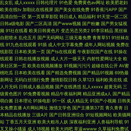
乱女乱
成人xxxxx
日韩伦理片
91色爱
免费黄色av网址
欧美肥老妇
欧美在线tv
加勒比在线视屏
国产美女在线免费
91香蕉污APP
国产
高清自拍一区
第一页草草影院
韩日成人
精品福利
91天堂一区二区
日韩a级电影
国产二区高清
国产www视频
国产粉嫩
国产男女猛视
频
91社在线看
欧美日韩黄色片
变态另态另类2
91李宗精品
黑丝袜
自慰喷水
乱伦五月
国产无码网站
三级无毒免费
青青草51
91丝袜在
线
91九色在线观看
91插
成人中文字幕免费
成年人网站视频
免费在
线影院
日本欧美第一页
国产ts在线观看
午夜影院国产在线
91操在
线观看
日韩在线播放视频
成人大片一级天天
内射性爱网址大全
欧
美社区第一页
欧美在线视频播放
91视频污污污
超碰在线公开
AV蜜
桃吃瓜
日本欧美在线看
国产精选免费视频
国产精品91视频
69热最
新网址
无码白丝强行免费
激情影院日韩
久草123
福利欧美在线
成
人片无码
日韩成人极品视频
国产在线诱惑
乱人xxxxx
超黄无码
三
级黄色图片
91免费看视频
精品午夜福利网
精品亚洲成a人
国产精品
萌白酱
日本理论
91操电影
91一区
成人精品无
91国产小视频
日韩美
女免费直播
A片网站网址
激情文学色
国产主播第37页
青久青青
日
本精品在线播放
三级A片
国产日韩亚洲综合
91短视频网站
欧美骚网
站
丁香五月天亚洲
欧美大粗吊人妖
深夜福利亚洲
人兽福利导航
91
叉叉操小骚逼
成人18视频
欧美大鸡吧
草逼wwww
久草福利免费试