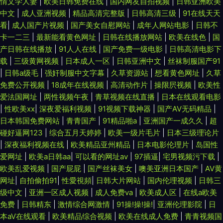
情文学人妻
|
欧美日韩免费在线
|
国内网友自拍视频
|
日韩亚洲欧美
中文
|
成人亚洲视频
|
精品高清完整版
|
日韩高清三级
|
91在线天天
看
|
成人国产片视频
|
国产美女自慰网站
|
成年人网站电影
|
日韩不
卡一二三
|
最新能看黄色网址
|
日韩在线播放网站
|
欧美在线色
|
国
产日韩在线播放
|
91人人在线
|
国产免费一级电影
|
日韩高清电影下
载
|
三级黄网视频
|
日本成人一区
|
日韩亚洲中文
|
丝袜制服国产91
|
日韩a级毛
|
强奸制服中文字幕
|
久草资源站
|
想看黄色网址
|
久草
免费公开视频
|
18成年在线视频
|
高清动作片
|
操限屄视频
|
欧美性
爱法国网址
|
两性视频午夜
|
青草视频在线直播
|
日本在线观看电影
|
性欧美xx
|
深夜爱福利视频
|
91视频下载神器
|
国产AV无码精品
|
日本韩国免费网站
|
青青国产
|
91精品啪a
|
亚洲国产一成久久
|
超
碰好逼网123
|
综合五月天婷婷
|
欧美一级片毛片
|
日本三级理论片
|
深夜福利视频在线
|
欧美精品亚州精品
|
日本电影伦理片
|
岛国性
爱网址
|
欧美a日韩aa
|
可以看的网址av
|
97插逼
|
宅男视频污下载
|
欧美乱爱视频
|
国产屁屁
|
国产丝袜美女
|
噢美亚洲日本国产
|
AV黄
网址
|
自拍偷拍91
|
性愛視頻
|
日韩大片网站
|
国内伦理视频
|
日韩三
级中文
|
亚洲一区成人视频
|
成人免费va
|
欧美成人区
|
在线a欧美
免费
|
日韩精东
|
激情综合网激情
|
91操!操!操!
|
亚洲伦理影院
|
日
本aⅤ在线观看
|
欧美精品综合视频
|
欧美在线成人免费
|
青青视频国