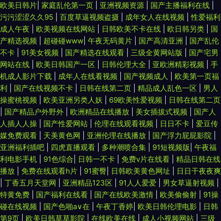
欧美日韩片
|
家庭乱伦第一页
|
亚洲视频资源
|
国产主播福利在线
|
污污涩涩久久95
|
百度草逼视频盗摄
|
成年女人在线视频
|
性爱福利
成人午夜
|
欧美视频在线网站
|
日韩欧美不卡在线
|
欧日韩另类
|
国
产精选视频
|
超碰碰www
|
午夜无码黄片
|
国产高清亚洲
|
国产乱伦
不卡
|
91美女视频
|
国产精选在线观看
|
三级全黄网站版
|
国产宅男
网站在线
|
欧美日韩国产一区
|
日韩伦理大全
|
亚欧洲精彩视频
|
手
机成人影片下载
|
成年人在线看视频
|
国产视频成人
|
欧美第一页福
利
|
国产在线视频不卡
|
日韩在线第二页
|
精品成人乱色一区
|
男人
操蜜桃视频
|
欧美亚洲另类人妖
|
69欧美性爱视频
|
日韩在线第二页
|
国产精品户外野外
|
欧洲精品在线播放
|
美女插拔式视频
|
国产人
人插人人操
|
国产性爱网站
|
伦理在线观看视频
|
日日不卡
|
爱豆传
媒免费观看
|
天美黄色网
|
亚洲伦理在线播放
|
国产浮力屁屁影院
|
亚洲福利插吧
|
四虎直播观看
|
多种潮喷合集
|
91短视频版
|
午夜福
利电影手机
|
91色综合
|
日韩一不卡
|
免费v片在线看
|
精品日韩在线
播放
|
免费在线观看h片
|
91蜜臀
|
日韩欧美黄色网址
|
日日干夜夜爽
|
丁香五月天堂网
|
亚洲精品123区
|
91人人爱爱
|
男女草逼射视频
|
特黄免费
|
国产福利在线看
|
国产在线欧美激情
|
欧美偷偷射
|
91操
碰在线视频
|
国产色啪a∨在
|
午夜丁香婷
|
欧美日韩伦理电影
|
日韩
第9页
|
欧美日韩草草影院
|
在线欧美在线
|
成人小视频网站
|
三级