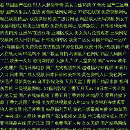
看
岛国国产在线
91人人超碰青青
美女白丝18禁
91肏比
国产三区电
影
国产内射后入在线
黄色网址网站网址
97超在线视
免费视频网站
精品欧美精品v
欧美操碰
欧美二级片网址
精品成人无码视频
男女午
夜福利影院
欧美三级电影
免费黄色网址
成年版快手
日韩福利无码
四虎四房
亚洲AV在线豆花
亚洲区成人
美女黄片免费观看
三级网站
视频网
成人日韩精品
日韩福利专区
欧美二区女同
国产精品一区91
小x导航福利
免费黄色在线视频
91原创视频
欧美日韩小视频
国产成
人在线无码
91黑料不
国产极品自拍
岛国最大色网站
精品无码国产
二品
欧美一及片
激情网婷婷
人妖大片
91天堂影视
国产www
成年
人伦理片
高清日韩电影
国产尤物视频在线
超碰福利97视屏
91看片
入口
日本国产成人视频
日本日韩欧美在线
黄色资料入口
黄色网三
级毛片
最新黄色av
麻豆影院免费
五月天堂丁香
国产精品水多
福利
所导航
三级视频网站J
51福利影院
丁香五月天av
18日本三级全黄
乱伦天堂
国产在线短视频
丁香五月丁香婷婷
91精品又
爱豆传媒下
载
丁香九月国产主播
美女网站视频黄
A片com
美女福利在线观看
狼人激情网
伦理片香港
极品福利导航
黄色三级最新免费
91嫩草国
产
午夜成年人网站
免费国产高清视频
91草莓
丝瓜视频污成人
国产
亚洲视品在线
国产玖玖
国产免费毛不卡片
久久无码
国产精品网络