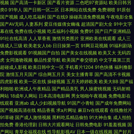
视频
国产高清一卡新区
国产看片资源
二色吧97资源站
欧美日韩另
av 日本天堂视频在 一区二区三区日本精品 国产a级片免费观看 欧美成人a在
类0
91华人
国产日韩一区二区
日本网站在线免费
免费潮喷
91原创
国产视频
成人吃瓜福利
国产在线9
操碰高清免费视频
午夜电影全集
线 亚洲福利香蕉导航 草草网址www 精品亚洲永久免费精品 日夜撸av影音
国产AV无码
人妻系列
爱豆传媒倩女幽魂
超清国产剧大全
91中文字
幕在线
免费在线小视频
吃瓜福利小视频
免费91
国产日产亚洲精品
先锋 中文字幕第1页中文字幕在线 国产精品在线一区 欧美日韩综合网 亚洲黄
91社在线高清
人人草香蕉
激情另类图片
亚洲欧美在线观看
成人三
级成人三级
欧美老女人bb
日日操第一页
91网豆花视频
91福利剧场
色网址 超碰97人人爽 精品一区中文字幕 日日干精品免费 字幕在线中文 国产
免费影视观看
91视频国产自拍
国产美女在线视频
欧美又大
无码四
虎
女同激吻视频
极品性爱导航
欧美国产拳交喷奶
中文字幕第三页
精品一区二区白丝 欧美美女内射 硬一会就自动 中文日韩精品一区图片 国产
超碰成人影视
欧美日韩中文一区
手机看片1204
91色快播
福利撸影
院
激情五月天国产
综合网五月天
美女主播青草
国产高清不卡视频
自拍后入 日韩va亚洲va 专业影视人员在线播放 国产十免费十高清 熟女视频
四虎影视
欧美一区在线
操碰视频
五月天婷婷欧美
欧美大BB
国产福
利啪啪
欧洲成人午夜精品
国产精品美乳
男人操蜜桃视频
无码射精
网站
18成年人网站
日本高清电影网
男女啪啪午夜视频
免费电影在
一区二区三区 成人秘密网站 日韩电影在线观看一区 99三级伦理片网 欧美成
线观看
亚洲ab
成人少妇视频导航
91国产小青蛙
国产成年免费网站
国产视频高清在线
精品香蕉
求a片网址
麻豆tv在线观看
在线撸丝片
人香蕉网 揄揄撸一区 国产二级制服在线观看 欧美人韩 亚洲人成影院午夜网
91草碰
国产成人激情视频
黑料吃瓜精品偷拍
91大神合集
成人拍拍
拍免费
香港伦理剧
日韩大片观看网址
日韩免费电影
91羞羞视频
国
站 韩国自拍三及片 无人在线影 高清福利影院 人妖免费网站 91网在线看 亚洲
产网站
青草全福视在线
性导航影视AV
日本一级在线视频
国产好片