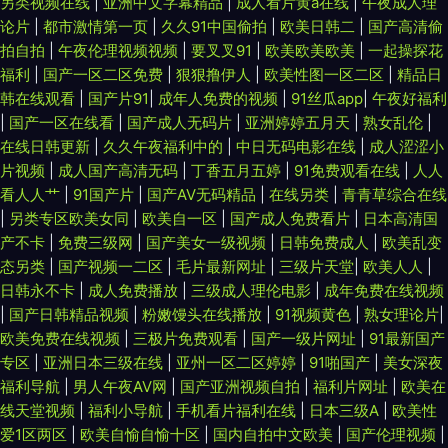
另类视频在线
|
亚洲中文字幕精品
|
成人看片黄a在线
|
午夜成人理
论片
|
都市激情第一页
|
久久91中国偷拍
|
欧美日韩二
|
国产高清偷
拍自拍
|
午夜伦理视频视频
|
要叉叉91
|
欧美欧美欧美
|
一起操探花
福利
|
国产一区二区免费
|
狠狠撸伊人
|
欧美性图一区二区
|
精品日
韩在线观看
|
国产片91
|
成年人免费的视频
|
91丝瓜app
|
午夜好福利
|
国产一区在线看
|
国产成人无码片
|
亚洲婷婷五月天
|
熟女乱伦
|
在线日韩更新
|
久久午夜福利中的
|
中日无码电影在线
|
成人涩涩小
片视频
|
成人国产高清无码
|
丁香五月五婷
|
91免费观看在线
|
人人
看人人艹
|
91国产片
|
国产AV无码精品
|
在线另类
|
青青草综合在线
|
另类专区欧美女同
|
欧美自一区
|
国产成人免费看片
|
日本高清国
产不卡
|
免费三级网
|
国产美女一级视频
|
日韩免费成人
|
欧美乱变
态另类
|
国产视频一二区
|
毛片最新网址
|
三级片天堂
|
欧美人人
|
日韩永不卡
|
成人免费播放
|
三级成人理伦电影
|
成年免费在线视频
|
国产日韩精品视频
|
粉嫩馒头在线播放
|
91视频黄色
|
熟女理论片
|
欧美免费在线视频
|
三极片免费观看
|
国产一级片网址
|
91最新国产
专区
|
亚洲日本三级在线
|
亚州一区二区婷婷
|
91啪国产
|
美女深夜
福利导航
|
男人午夜AV网
|
国产亚洲视频自拍
|
福利片网址
|
欧美在
线天堂视频
|
福利小导航
|
手机看片福利在线
|
日本三级A
|
欧美性
爱1区两区
|
欧美自愉自愉十区
|
国内自拍中文欧美
|
国产伦理视频
|