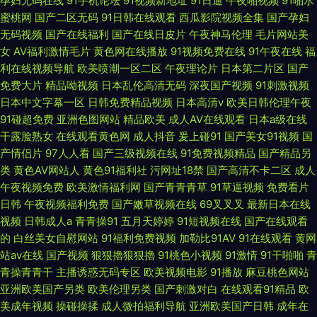
孕妇无码在线
91手机论坛
91视频新地址
91日逼
午夜啪视频
91啪水
蜜桃网
国产二区无码
91日韩在线观看
西瓜影院视频全集
国产孕妇
无码视频
国产在线福利
国产在线日皮片
午夜神马伦理
毛片网站美
女
AV福利激情毛片
黄色网在线播放
91视频免费在线
91午夜在线
福
利在线视频导航
欧美喷潮一区二区
午夜理论片
日本第二片区
国产
免费大片
精品呦视频
日本乱伦高清无码
深夜国产视频
91刺激视频
日本中文字幕一区
日韩免费精品视频
日本高清v
欧美日韩伦理午夜
91碰超免费
亚洲色图网站
精品欧美
成人AV在线观看
日本a级在线
干露脸熟女
在线观看黄色网
成人抖音
爰上碰91
国产美女91视频
国
产情侣片
97人人看
国产三级视频在线
91免费视频精品
国产精品另
类
黄色AV网站人
黄色91福利社
污网址18禁
国产高清不卡二区
成人
午夜视频免费
欧美激情福利网
国产青青青草
91草逼视频
免费看片
日韩
午夜视频福利免费
国产嫩草视频在线
69叉叉叉
最新日本在线
视频
日韩成人a
青青操91
五月天婷婷
91短视频在线
国产在线观看
的
白丝美女自慰网站
91福利免费视频
加勒比91AV
91在线观看
黄网
站av在线
国产视频
狠狠擼狠狠擼
91桃色小视频
91激情
91干啪啪
青
青操青青干
主播诱惑无码专区
欧美视频电影
91播放
麻豆桃色网站
亚洲欧美国产另类
欧美伦理另类
国产刺激对白
在线观看91精品
欧
美成年视频
操碰操揉
成人微拍福利导航
亚洲欧美国产日韩
成年在