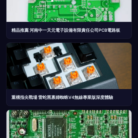
精品推薦 河南中一天元電子設備有限責任公司PCB電路板
重構指尖戰場 雷蛇黑寡婦蜘蛛V4無線專業版深度體驗