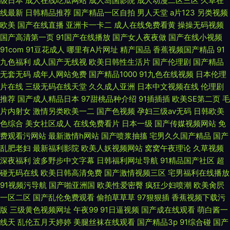
级日本
成人在线吃瓜网站
成人岛国影院
成人动漫二区三区
久草在
线最新
日韩精品推荐
国产精品一区自拍
男人天堂
a片123
另类视频
欧美
国产在线直播
亚洲卡一卡二
成人在线免费看黄
操操无码视频
国产高清第一页
91国产在线播放
国产女人夜夜做
国产在线小视频
91com
91豆花成人
哪里有A片网址
精产国品
香蕉视频国产精品
91
九色福利
成人国产无线视
欧美日韩性生活片
国产伦理剧
国产精品
无套无码
成年人网站免费
国产精品1000
91九色在线视频
日本伦理
片在线
三级无码在线天堂
久久成人亚洲
日本中文视频在线
伦理剧
推荐
国产成人精品日本
97甜桃品种介绍
91插插插
欧美SE第二页
毛
片内射女
激情另类欧美一二
国产色视频
孕妇三级av无码
日韩欧美
色综合
美女社区成人
在线免费看片
日本一级
国产传媒视频网站
免
费观看污网站
最新激情h网站
国产喷浆抽搐
宅男久久国产精品
国产
乱肥老妇
最新福利影院
欧美人妖视频网站
窝窝午夜理论
久草视频
深夜福利
波多野步中文字幕
日韩福利网址导航
91精品国产社区
超
碰无码在线
欧美日韩高清免费
国产激情视频三区
宅男福利在线播放
91视频污导航
国产啪亚洲国
欧美性爱密臀
疯狂少妇喷潮
欧美肏屄
一区二区
国产乱伦免费观看
偷拍草草草
97狠狠插
香蕉视频下载污
版
三级黄色视频网址
午夜99
91日逼视频
国产成在线观看
萌白酱一
线天
乱伦五月天婷婷
美腿丝袜在线观看
国产精品3p
91综合碰
国产