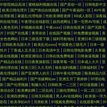
91影院精品高清
|
蜜桃福利视频在线
|
国产原创一区
|
日韩电影中文
|
欧美日韩伦理片
|
国产情侣在线视频
|
国产午夜福利一区
|
AV午夜
论理影视
|
家庭乱伦理电影
|
性欧美潮喷老师
|
69成人影院
|
深夜福
利在线导航
|
午夜理论在线影院
|
妓四虎网址
|
第一宅男AV导航
|
成
人黄色无码
|
91视频在线看
|
午夜xxxx
|
日韩在线亚洲
|
国产无限毛
片
|
91国产在线看
|
青草依依
|
在线国产视频
|
91免费播放视频
|
美
女色色网站
|
日本三级迅雷下载
|
福利导航地址
|
亚洲日本三级视频
|
日韩欧美岛国大片
|
欧美乱伦xxxx
|
中国黄色三级毛片
|
日本一级
性片
|
丁香成人五月花
|
日本高清中文
|
日韩伦理电影免费
|
久草最
新在线视频
|
欧洲亚洲综合
|
日韩在线免费电影
|
日韩肏逼视频
|
国
产精品自在线
|
日日夜夜操影院
|
深夜草莓一区
|
日本成人大片
|
亚
洲伦理在线
|
欧美三区
|
久久无码
|
狼友福利视频
|
日韩福利区
|
午
夜伦理福利
|
国产亚洲男人的天
|
日韩午夜伦理电影
|
殴美精品六区
|
国产精品福利片
|
国产传媒网站av
|
亚洲五月丁香婷婷
|
91理论电
影
|
国产伦理视频
|
制服久久
|
日韩欧美一二三区
|
91日逼视频
|
欧
美综合区
|
欧美爽妇网
|
二区乱码
|
三级伦理网站
|
一区二区三区开
心
|
亚洲四虎网址
|
日韩无码视视
|
男人AV在线网站
|
欧美第一浮力
影院
|
欧美孕妇A片
|
另类欧美
|
91视频免费网站
|
在线观看h网
|
91