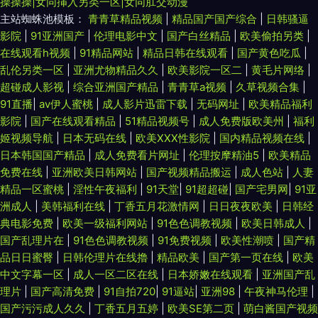
操操操|女同挿入另类一区|女同肛交动漫
主站蜘蛛池模板：
青青草精品视频
|
精品国产国产综合
|
日韩骚逼
影院
|
91亚洲国产
|
伦理电影中文
|
国产白丝精品
|
欧美偷拍另类
|
在线观看h视频
|
91精品网站
|
精品日韩在线观看
|
国产黄色吃瓜
|
乱伦另类一区
|
亚洲尤物精品久久
|
欧美影院一区二
|
黄毛片网络
|
超碰成人影视
|
综合亚洲国产精品
|
青青草a视频
|
久草视频合集
|
91直播
|
av伊人蜜桃
|
成人影片迅雷下载
|
无码网址
|
欧美精品福利
影院
|
国产在线观看精品
|
51精品视频号
|
成人免费版欧美州
|
福利
姬视频导航
|
日本无码在线
|
欧美XXX性影院
|
国内精品视频在线
|
日本韩国国产精品
|
成人免费看片网址
|
伦理按摩精油5
|
欧美精品
免费在线
|
亚洲欧美日韩网站
|
国产视频精品搬运
|
成人色站
|
人妻
精品一区蜜桃
|
淫性午夜福利
|
91天堂
|
91超超碰
|
国产宅男网
|
91亚
洲成人
|
美韩福利在线
|
丁香五月花激情网
|
日日夜夜欧美
|
日韩经
典电影免费
|
欧美一级福利网站
|
91色色调教视频
|
欧美日韩成人
|
国产乱理片在
|
91色色调教视频
|
91免费视频
|
欧美性潮喷
|
国产精
品日日蜜臀
|
日韩伦理片在线擼
|
精品欧美
|
国产第一页在线
|
欧美
中文字幕一区
|
成人一区二区在线
|
日本娇嫩在线观看
|
亚洲国产乱
理片
|
国产高清免费
|
91自拍720
|
91逼站
|
亚洲98
|
午夜神马伦理
|
国产污污成人久久
|
丁香五月五婷
|
欧美SE第二页
|
萌白酱国产视频