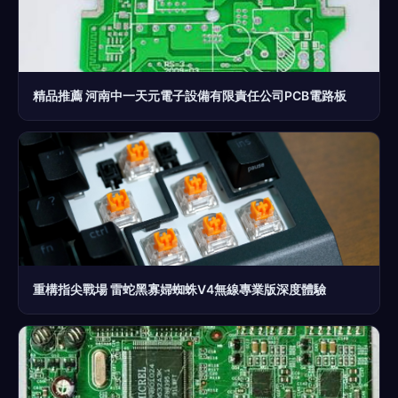
精品推薦 河南中一天元電子設備有限責任公司PCB電路板
重構指尖戰場 雷蛇黑寡婦蜘蛛V4無線專業版深度體驗