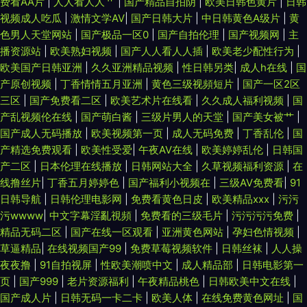
费看AA片
|
人人看人人艹
|
国产精品自拍阴
|
欧美日韩色黄片
|
日韩
视频成人吃瓜
|
激情文学AV
|
国产日韩大片
|
中日韩黄色A级片
|
黄
色男人天堂网站
|
国产极品一区0
|
国产自拍伦理
|
国产视频网
|
主
播资源站
|
欧美熟妇视频
|
国产人人看人人插
|
欧美老少配性行为
|
欧美国产日韩亚洲
|
久久亚洲精品视频
|
性日韩另类
|
成人h在线
|
国
产原创视频
|
丁香情情五月亚洲
|
黄色三级视頻短片
|
国产一区2区
三区
|
国产免费看二区
|
欧美艺术片在线看
|
久久成人福利视频
|
国
产乱视频伦在线
|
国产萌白酱
|
三级片男人的天堂
|
国产美女被艹
|
国产成人无码播放
|
欧美视频第一页
|
成人无码免费
|
丁香乱伦
|
国
产精选免费观看
|
欧美性受爱
|
午夜AV在线
|
欧美婷婷乱伦
|
日韩国
产二区
|
日本伦理在线播放
|
日韩网站大全
|
久草视频福利资源
|
在
线撸丝片
|
丁香五月婷婷色
|
国产福利小视频在
|
三级AV免费看
|
91
日韩导航
|
日韩伦理电影网
|
免费看黄色日皮
|
欧美精品xxx
|
污污
污wwww
|
中文字幕淫亂視頻
|
免费看的三级毛片
|
污污污污免费
|
精品无码二区
|
国产在线一区观看
|
亚洲黄色网站
|
孕妇色情视频
|
草逼精品
|
在线视频国产99
|
免费草莓视频软件
|
日韩丝袜
|
人人操
夜夜撸
|
91自拍视屏
|
性欧美潮喷中文
|
成人精品部
|
日韩电影第一
页
|
国产999
|
老片资源福利
|
午夜精品桃色
|
日韩欧美中文在线
|
国产成人片
|
日韩无码一卡二卡
|
欧美人体
|
在线免费黄色网址
|
国