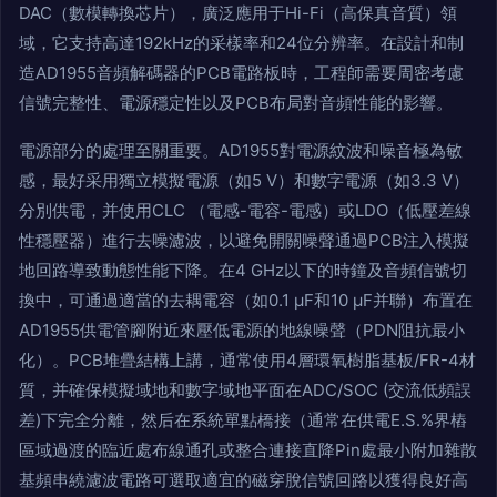
DAC（數模轉換芯片），廣泛應用于Hi-Fi（高保真音質）領
域，它支持高達192kHz的采樣率和24位分辨率。在設計和制
造AD1955音頻解碼器的PCB電路板時，工程師需要周密考慮
信號完整性、電源穩定性以及PCB布局對音頻性能的影響。
電源部分的處理至關重要。AD1955對電源紋波和噪音極為敏
感，最好采用獨立模擬電源（如5 V）和數字電源（如3.3 V）
分別供電，并使用CLC （電感-電容-電感）或LDO（低壓差線
性穩壓器）進行去噪濾波，以避免開關噪聲通過PCB注入模擬
地回路導致動態性能下降。在4 GHz以下的時鐘及音頻信號切
換中，可通過適當的去耦電容（如0.1 μF和10 μF并聯）布置在
AD1955供電管腳附近來壓低電源的地線噪聲（PDN阻抗最小
化）。PCB堆疊結構上講，通常使用4層環氧樹脂基板/FR-4材
質，并確保模擬域地和數字域地平面在ADC/SOC (交流低頻誤
差)下完全分離，然后在系統單點橋接（通常在供電E.S.%界樁
區域過渡的臨近處布線通孔或整合連接直降Pin處最小附加雜散
基頻串繞濾波電路可選取適宜的磁穿脫信號回路以獲得良好高