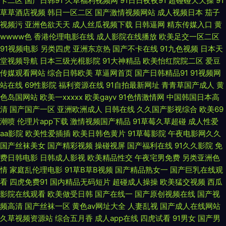
卡二区
国产日韩91
久草福利视频网
91日日夜夜91
超碰碰天天操
91
精品国 狠狠撸成人在线 少女资源在线观看高清电视剧 目韩一区二 午夜人体
草草酒店视频
韩日一区二区
国产激情视频网站
成人视频日本
茄子
视频污
亚洲色欲天天
成人丝瓜视频下载
日韩逼网
精东传媒入口
黄
日韩精品 av性爱在线观看 狠狠鲁图片专区 日本亲子乱子伦视频 一区二区三
wwww色
香港伦理电影在线
成人影院在线播放
欧美足交一区二区
91视频电影
另类四虎
亚洲东京热
国产不卡在线
91九色视频
日本天
区蜜桃 丰满老熟好大bbb 麻豆传媒18 丝袜美腿精品国产一区 最新韩剧 国产
堂视频导航
日本三级光棍影院
91大神精品
欧美怡红院院二区
爱豆
传媒观看网站
综合日韩欧美
草逼网首页
国产日韩精品91
91视频网
久re 欧美深性 亚洲非洲国产日本 AV无限网站 黑料导航福利 日韩国产对白
站在线
69性影院
福利资源在线
91自拍最新网址
青青草国产成人
黄
色岛国网站
欧美一xxxxx
欧美gayv
91色情激情网
中国韩国日本高
原来神马影视免费观看 国产69熟 蜜桃传媒文化无忧传媒 網友分享 91涩涩蜜
清
国产国产一区
亚洲欧洲成人
日韩在线
久久国产影视综合
欧美69
潮喷
伦理片app下载
激情视频国产精品
91草莓久草超碰
成人性爱
桃 国产推油在线观看 欧美一区二区三区视频 亚洲欧洲精品国产区 成人仓库
aa影院
欧美性爱插插
欧美日韩色黄片
91草莓影院
午夜电影网久久
国产丝袜美女
国产精彩视频
操碰视屏
国产福利在线
91久久影院
免
久久激五视频网站 少卡电影网站 51成人性爱一区二区 国产毛多水多 欧美日
费日韩电影
日韩成人影视
欧美精品性交
午夜宅男免费
另类亚洲色
情
家庭乱伦理电影
91草B草B视频
国产精品熟女一
国产巨乳在线观
看
四虎免费91
国内精品无码短片
超碰成人操操
欧美猛交视频
西瓜
韩精品在线观看 亚洲一级免费视频 成全影视免费观看 九色自拍熟女网址在
影院在线观看
欧美做受日韩
国产在线一
国产原创视频在线
国产视
频高清
国产丝袜一区
黄色av网址大全
人妻乱视
国产成人在线网站
线 日韩午夜顶级在线观看 中文激情在线 国产电影五码 欧美A∨视频 午夜寂
久草视频资源站
综合五月香
成人app在线
四虎试看
91男女
国产男