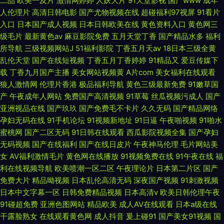
二品
欧美一及片
激情网婷婷
人妖大片
91天堂影视
国产www
成年
人伦理片
高清日韩电影
国产尤物视频在线
超碰福利97视屏
91看片
入口
日本国产成人视频
日本日韩欧美在线
黄色资料入口
黄色网三
级毛片
最新黄色av
麻豆影院免费
五月天堂丁香
国产精品水多
福利
所导航
三级视频网站J
51福利影院
丁香五月天av
18日本三级全黄
乱伦天堂
国产在线短视频
丁香五月丁香婷婷
91精品又
爱豆传媒下
载
丁香九月国产主播
美女网站视频黄
A片com
美女福利在线观看
狼人激情网
伦理片香港
极品福利导航
黄色三级最新免费
91嫩草国
产
午夜成年人网站
免费国产高清视频
91草莓
丝瓜视频污成人
国产
亚洲视品在线
国产玖玖
国产免费毛不卡片
久久无码
国产精品网络
孕妇无码在线
91手机论坛
91视频新地址
91日逼
午夜啪视频
91啪水
蜜桃网
国产二区无码
91日韩在线观看
西瓜影院视频全集
国产孕妇
无码视频
国产在线福利
国产在线日皮片
午夜神马伦理
毛片网站美
女
AV福利激情毛片
黄色网在线播放
91视频免费在线
91午夜在线
福
利在线视频导航
欧美喷潮一区二区
午夜理论片
日本第二片区
国产
免费大片
精品呦视频
日本乱伦高清无码
深夜国产视频
91刺激视频
日本中文字幕一区
日韩免费精品视频
日本高清v
欧美日韩伦理午夜
91碰超免费
亚洲色图网站
精品欧美
成人AV在线观看
日本a级在线
干露脸熟女
在线观看黄色网
成人抖音
爰上碰91
国产美女91视频
国