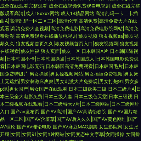
成全在线观看完整观看|成全在线视频免费观看电视剧|成全在线完整
版观看高清|成人18xxxx网站|成人18精品网站
高清乱码一卡二卡插
曲A|高清乱码一区二区三区|高清伦理|高清免费|高清免费大片在线
观看|高清免费大全视频|高清免费电影|高清免费电影院网站|高清免
费动漫|高清免费观看在线播放电视剧
狼友视频|狼友视频aa|狼友视
频久久|狼友视频首页久久|狼友视频首页入口|狼友视频网|狼友视频
在线观看|狼友性福|狼友页面|狼友一区
日本韩国A片|日本韩国逼视
频|日本韩国不卡|日本韩国操逼|日本韩国成人|日本韩国电影免费观
看|日本韩国电影无码|日本韩国高清免费观看|日本韩国毛片|日本韩
国免费特级片
男女操操|男女操视频网站|男女插插免费视频|男女床
上无遮挡|男女刺激床爽爽|男女刺激大片免费观|男女打炮91|男女多
p混|男女国产|男女国产在线观看
日本三级欧美三级|日本三级片A|日
本三级全大电影免费|日本三级人妻|日本三级色天堂|日本三级视|日
本三级视频在线观看|日本三级特大v片|日本三级网站|日本三级网址
入口
国产av发布页|国产AV高清|国产AV高清怡春院|国产AV国片精
品一区二区|国产AV含羞草|国产AV后入久久|国产AV黄色网址|国产
AV理论|国产AV理论电影|国产AV麻豆MAG剧集
女生影院网|女生张
开腿|女同|女同91|女同h片网站|女同变态中文字幕|女同操操|女同操