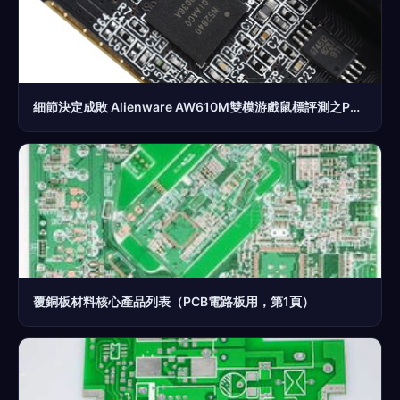
細節決定成敗 Alienware AW610M雙模游戲鼠標評測之PCB電路板深度解析
覆銅板材料核心產品列表（PCB電路板用，第1頁）