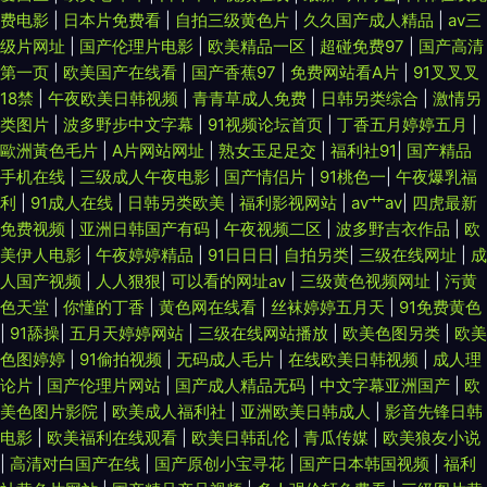
费电影
|
日本片免费看
|
自拍三级黄色片
|
久久国产成人精品
|
av三
级片网址
|
国产伦理片电影
|
欧美精品一区
|
超碰免费97
|
国产高清
第一页
|
欧美国产在线看
|
国产香蕉97
|
免费网站看A片
|
91叉叉叉
18禁
|
午夜欧美日韩视频
|
青青草成人免费
|
日韩另类综合
|
激情另
类图片
|
波多野步中文字幕
|
91视频论坛首页
|
丁香五月婷婷五月
|
歐洲黃色毛片
|
A片网站网址
|
熟女玉足足交
|
福利社91
|
国产精品
手机在线
|
三级成人午夜电影
|
国产情侣片
|
91桃色一
|
午夜爆乳福
利
|
91成人在线
|
日韩另类欧美
|
福利影视网站
|
av艹av
|
四虎最新
免费视频
|
亚洲日韩国产有码
|
午夜视频二区
|
波多野吉衣作品
|
欧
美伊人电影
|
午夜婷婷精品
|
91日日日
|
自拍另类
|
三级在线网址
|
成
人国产视频
|
人人狠狠
|
可以看的网址av
|
三级黄色视频网址
|
污黄
色天堂
|
你懂的丁香
|
黄色网在线看
|
丝袜婷婷五月天
|
91免费黄色
|
91舔操
|
五月天婷婷网站
|
三级在线网站播放
|
欧美色图另类
|
欧美
色图婷婷
|
91偷拍视频
|
无码成人毛片
|
在线欧美日韩视频
|
成人理
论片
|
国产伦理片网站
|
国产成人精品无码
|
中文字幕亚洲国产
|
欧
美色图片影院
|
欧美成人福利社
|
亚洲欧美日韩成人
|
影音先锋日韩
电影
|
欧美福利在线观看
|
欧美日韩乱伦
|
青瓜传媒
|
欧美狼友小说
|
高清对白国产在线
|
国产原创小宝寻花
|
国产日本韩国视频
|
福利