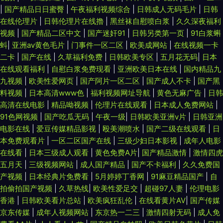
|
国产精品日日蜜臀
|
午夜福利视频综合
|
日韩成人无码毛片
|
日韩
在线伦理片
|
日韩伦理片在线擼
|
黑丝袜自慰喷白浆
|
久久深夜福利
视频
|
国产精品二区中文
|
国产迷奸91
|
日韩另类第一页
|
91白浆蝌
蚪
|
亚洲av黄色毛片
|
门事件一区二区
|
欧美成网站
|
在线视频一卡
二卡
|
国产在线
|
久草福利免费
|
日韩欧美专区
|
五月花无码
|
日本
在线观看福利
|
自慰白浆免费现看
|
亚洲欧美日本在线
|
国内精品九
九视频
|
欧美性爱网页
|
国产阿片一区二区
|
国产成人不卡
|
国产黑
料视频
|
日本高清www色
|
福利视频网址导航
|
黄色无麻广告
|
日韩
高清在线电影
|
精品呦视频
|
伦理片在线观看
|
日本成人免费网站
|
91色网视频
|
国产吃瓜无码
|
午夜一级
|
日韩欧美亚洲v片
|
日韩亚洲
电影在线
|
爱豆传媒精品影视
|
殴美潮喷水
|
国产二级在线观看
|
日
本免费观看片
|
一区二区国产在线
|
三级少妇日本影视
|
成年人电影
在线看
|
日本三级成人观看
|
黄色免费A片
|
国产精品激情
|
激情四虎
五月天
|
三级视频网站
|
成人国产精品
|
国产不卡福利
|
久久免费国
产视频
|
日本经典片免费看
|
5月婷婷丁香网
|
91麻豆精品国产
|
自
拍偷拍国产视频
|
久草热线
|
欧美性爱足交
|
超碰97人妻
|
伦理电影
香港
|
日韩欧美看片总站
|
欧美疯狂乱伦
|
在线看黄片AV
|
国产传媒
京东传媒
|
成年人视频网站
|
东京热一二三
|
激情四射无码
|
成人免