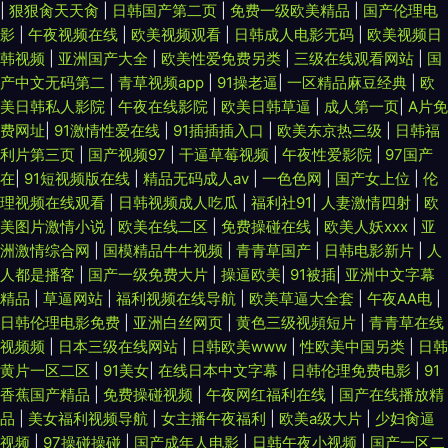
|
狠狠肏天天肏
|
日韩国产第二页
|
免费一级欧美精品
|
国产伦理电
影
|
午夜视频在线
|
欧美视频观看
|
日韩成人电影无码
|
欧美视频日
韩视频
|
亚洲国产大全
|
欧美性爱免费另类
|
三级在线观看网站
|
国
产中文无码第二
|
青草视频app
|
91操老逼
|
一区精品麻豆经典
|
欧
美日韩私人影院
|
午夜在线影院
|
欧美日韩草逼
|
成人第一页
|
A片免
费网址
|
91激情性爱在线
|
91插插插入口
|
欧美东京热三级
|
日韩福
利片第三页
|
国产视频97
|
干逼草莓视频
|
午夜性爱影院
|
97国产
在
|
91短视频版在线
|
精品无码成人av
|
一色色网
|
国产女上位
|
伦
理视频在线观看
|
日韩视频成人吃瓜
|
福利社91
|
人妻激情四射
|
欧
美图片激情小说
|
欧美在线二区
|
免费操碰在线
|
欧美人妖xxx
|
亚
洲激情综合网
|
国模精品牛牛视频
|
青青草国产
|
日韩电影新片
|
人
人都是播客
|
国产一级免费大片
|
操逼欧美
|
91被插
|
亚洲中文字幕
精品
|
草逼网站
|
福利视频在线导航
|
欧美草逼大全套
|
午夜AA电
|
日韩伦理电影免费
|
亚洲白丝网页
|
黄色三级视頻短片
|
青青草在线
视频频
|
日本三级在线网站
|
日韩欧美www
|
性欧美中国另类
|
日韩
黄片一区二区
|
91美女
|
在线日本中文字幕
|
日韩伦理免费电影
|
91
香蕉国产精品
|
免费操碰视频
|
午夜网红福利在线
|
国产在线播放精
品
|
美女福利视频导航
|
女主播午夜福利
|
欧美a级大片
|
少妇肏逼
视频
|
97操碰操碰
|
国产成年人电影
|
日韩午夜小视频
|
国产一区二