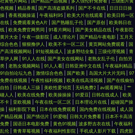
社黄色片网站
|
国产精品产品视频
|
多人强伦轩免费看
|
三级图片黄
色视频
|
精品香蕉
|
国产高清盗摄系列
|
国产不卡在线
|
日日日日操
操
|
香蕉视频操逼
|
午夜福利95
|
欧美大片在线观看
|
欧美日韩一区
在线
|
免费观看黃色A片
|
国产熟睡乱子伦
|
国产原创
|
欧美韩日在
线
|
欧美免费官网男同
|
91看片网站
|
国产美女精品在线
|
午夜影院
黄片大全
|
午夜一级影院
|
成人理论片
|
国产精品午夜电影
|
五月天
综合色色
|
狠狠撸伊人
|
欧美不卡一区二区
|
黄页网站免费观看
|
国
产高清视频网站
|
91短视频成人
|
波多野结全集
|
三级伦理视频
|
青
草伊人网
|
91人人在线
|
国产美女在线网站
|
老熟女乱子伦
|
自拍另
类
|
老熟女视频网站
|
91人人看
|
日韩亚洲中文在线
|
午夜福利精品
|
91自拍论坛九色
|
激情综合色色
|
国产欧美
|
岛国大片大片无吗
|
97
免费在线视频
|
午夜性福利视频
|
欧美在线高清视频
|
国产在线偷拍
自拍
|
日韩成人三级
|
美欧性爱16页
|
无码免费2
|
av观看网址
|
艹
碰人人
|
欧美在线免费
|
欧美操操操
|
91爱豆
|
日韩在线成人
|
欧美
不卡
|
亚欧视频
|
午夜在线一区二区
|
日本理论片在线
|
超碰国产操
操
|
福利影院下载
|
日本在线免费观看
|
国内免费在线视频
|
成人国
产精品视频
|
国产情侣片
|
91爱啪
|
日韩大片免费看
|
日本不卡高清
免费
|
国语日本电影免费
|
黄色91视频
|
波多野吉衣在线
|
午夜福利
乱伦
|
青青草莓视频
|
午夜福利性影院
|
手机成人影片下载
|
四虎影