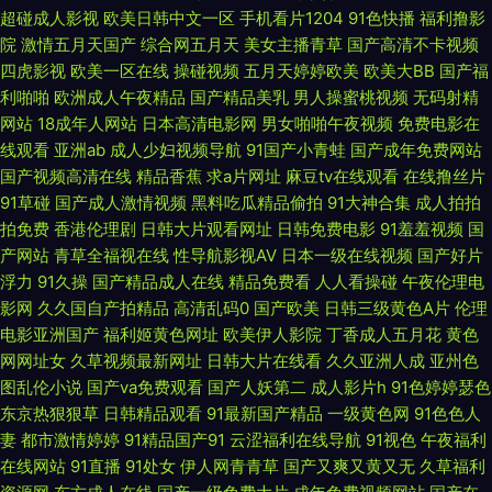
精品一区二区白丝 欧美美女内射 硬一会就自动 中文日韩精品一区图片 国产
超碰成人影视
欧美日韩中文一区
手机看片1204
91色快播
福利撸影
院
激情五月天国产
综合网五月天
美女主播青草
国产高清不卡视频
四虎影视
欧美一区在线
操碰视频
五月天婷婷欧美
欧美大BB
国产福
自拍后入 日韩va亚洲va 专业影视人员在线播放 国产十免费十高清 熟女视频
利啪啪
欧洲成人午夜精品
国产精品美乳
男人操蜜桃视频
无码射精
网站
18成年人网站
日本高清电影网
男女啪啪午夜视频
免费电影在
一区二区三区 成人秘密网站 日韩电影在线观看一区 99三级伦理片网 欧美成
线观看
亚洲ab
成人少妇视频导航
91国产小青蛙
国产成年免费网站
国产视频高清在线
精品香蕉
求a片网址
麻豆tv在线观看
在线撸丝片
人香蕉网 揄揄撸一区 国产二级制服在线观看 欧美人韩 亚洲人成影院午夜网
91草碰
国产成人激情视频
黑料吃瓜精品偷拍
91大神合集
成人拍拍
拍免费
香港伦理剧
日韩大片观看网址
日韩免费电影
91羞羞视频
国
站 韩国自拍三及片 无人在线影 高清福利影院 人妖免费网站 91网在线看 亚洲
产网站
青草全福视在线
性导航影视AV
日本一级在线视频
国产好片
浮力
91久操
国产精品成人在线
精品免费看
人人看操碰
午夜伦理电
日本系列在线看 国产在线观看九色 午夜影院资源 国产十区 精品精姦 91N在
影网
久久国自产拍精品
高清乱码0
国产欧美
日韩三级黄色A片
伦理
电影亚洲国产
福利姬黄色网址
欧美伊人影院
丁香成人五月花
黄色
线视频 免费人成视网站 一级全黄视 国产剃毛 潍坊围枫瑄信息科技 东京热AV
网网址女
久草视频最新网址
日韩大片在线看
久久亚洲人成
亚州色
图乱伦小说
国产va免费观看
国产人妖第二
成人影片h
91色婷婷瑟色
资源网 日本丰满bbwbbw 91午夜电影 欧美setu 最近中文字 久热国产在线一
东京热狠狠草
日韩精品观看
91最新国产精品
一级黄色网
91色色人
妻
都市激情婷婷
91精品国产91
云涩福利在线导航
91视色
午夜福利
区二区 亚洲性色v日韩在 国产有码在线观看 无人视频 岛国大片网站 日本成
在线网站
91直播
91处女
伊人网青青草
国产又爽又黄又无
久草福利