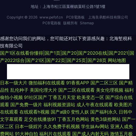
地址：上海市松江區葉榭鎮葉旺公路1號1樓
Copyright © 2026
www.pefof.cn
PCB電路板
上海良承酷科技有限公司
PCB電路板
版權所有
Sitemap
感谢您访问我们的网站，您可能还对以下资源感兴趣：北海堑税科
技有限公司
国产1区在线看你懂得|国产1页|国产20|国产2020在线|国产2021|国
产2022综合|国产21区|国产22页|国产25页|国产28页
网站地图
国产无毒不卡 99精品视频在线在线 九九3d动漫精品 日日夜夜骑 中日韩欧美
日本一级大片
微拍福利在线观看
91香蕉APP
国产二区三区
国产精
品性
乱伦种子
美国伦理大片
国产二区在线观看
美女伦理视频
福利
风情视频 国产黄站 女人下边被 午夜福利健美 99精热 日韩午夜福 中文字幕
偷拍小视频
91社区国产
丁香五月天堂
欧美变态一区
国产综合在线
观看
国产免费一级片
福利视频资源站
成人午夜在线观看
欧美图片
乱视 国产精品久久伊人 欧美日韩视费观看视频 亚洲精品∧v在 变态另类电影
在线观看
在线观看h视频
国产a级0
变性人妖
国产福利永久
日韩中
文字幕观看
足交在线播放91
丁香五月色网站
黄色3级抢网站
国产一
av 精品人人搡人妻人人玩A片 日韩中文字幕中 专区国产精品欧美 国产高清
区二区
日本一级婬片
久久免费手机视频
学生妹Av网站
亚洲人成免
费网站
91大神自拍
福利片在线观看
国产成人内射无码
激情五月极