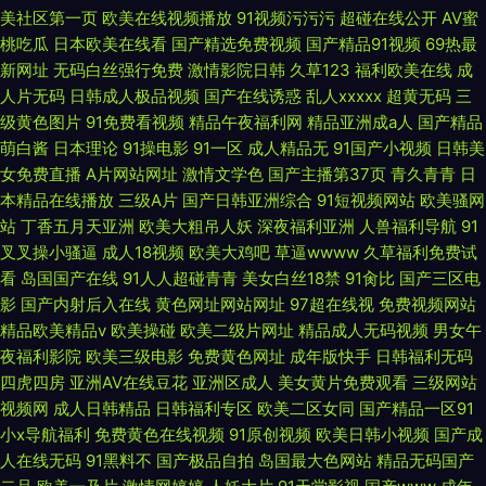
美社区第一页
欧美在线视频播放
91视频污污污
超碰在线公开
AV蜜
桃吃瓜
日本欧美在线看
国产精选免费视频
国产精品91视频
69热最
新网址
无码白丝强行免费
激情影院日韩
久草123
福利欧美在线
成
人片无码
日韩成人极品视频
国产在线诱惑
乱人xxxxx
超黄无码
三
级黄色图片
91免费看视频
精品午夜福利网
精品亚洲成a人
国产精品
萌白酱
日本理论
91操电影
91一区
成人精品无
91国产小视频
日韩美
女免费直播
A片网站网址
激情文学色
国产主播第37页
青久青青
日
本精品在线播放
三级A片
国产日韩亚洲综合
91短视频网站
欧美骚网
站
丁香五月天亚洲
欧美大粗吊人妖
深夜福利亚洲
人兽福利导航
91
叉叉操小骚逼
成人18视频
欧美大鸡吧
草逼wwww
久草福利免费试
看
岛国国产在线
91人人超碰青青
美女白丝18禁
91肏比
国产三区电
影
国产内射后入在线
黄色网址网站网址
97超在线视
免费视频网站
精品欧美精品v
欧美操碰
欧美二级片网址
精品成人无码视频
男女午
夜福利影院
欧美三级电影
免费黄色网址
成年版快手
日韩福利无码
四虎四房
亚洲AV在线豆花
亚洲区成人
美女黄片免费观看
三级网站
视频网
成人日韩精品
日韩福利专区
欧美二区女同
国产精品一区91
小x导航福利
免费黄色在线视频
91原创视频
欧美日韩小视频
国产成
人在线无码
91黑料不
国产极品自拍
岛国最大色网站
精品无码国产