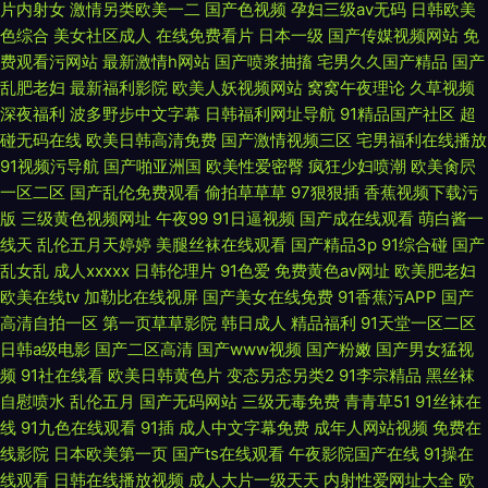
片内射女
激情另类欧美一二
国产色视频
孕妇三级av无码
日韩欧美
色综合
美女社区成人
在线免费看片
日本一级
国产传媒视频网站
免
费观看污网站
最新激情h网站
国产喷浆抽搐
宅男久久国产精品
国产
乱肥老妇
最新福利影院
欧美人妖视频网站
窝窝午夜理论
久草视频
深夜福利
波多野步中文字幕
日韩福利网址导航
91精品国产社区
超
碰无码在线
欧美日韩高清免费
国产激情视频三区
宅男福利在线播放
91视频污导航
国产啪亚洲国
欧美性爱密臀
疯狂少妇喷潮
欧美肏屄
一区二区
国产乱伦免费观看
偷拍草草草
97狠狠插
香蕉视频下载污
版
三级黄色视频网址
午夜99
91日逼视频
国产成在线观看
萌白酱一
线天
乱伦五月天婷婷
美腿丝袜在线观看
国产精品3p
91综合碰
国产
乱女乱
成人xxxxx
日韩伦理片
91色爱
免费黄色av网址
欧美肥老妇
欧美在线tv
加勒比在线视屏
国产美女在线免费
91香蕉污APP
国产
高清自拍一区
第一页草草影院
韩日成人
精品福利
91天堂一区二区
日韩a级电影
国产二区高清
国产www视频
国产粉嫩
国产男女猛视
频
91社在线看
欧美日韩黄色片
变态另态另类2
91李宗精品
黑丝袜
自慰喷水
乱伦五月
国产无码网站
三级无毒免费
青青草51
91丝袜在
线
91九色在线观看
91插
成人中文字幕免费
成年人网站视频
免费在
线影院
日本欧美第一页
国产ts在线观看
午夜影院国产在线
91操在
线观看
日韩在线播放视频
成人大片一级天天
内射性爱网址大全
欧