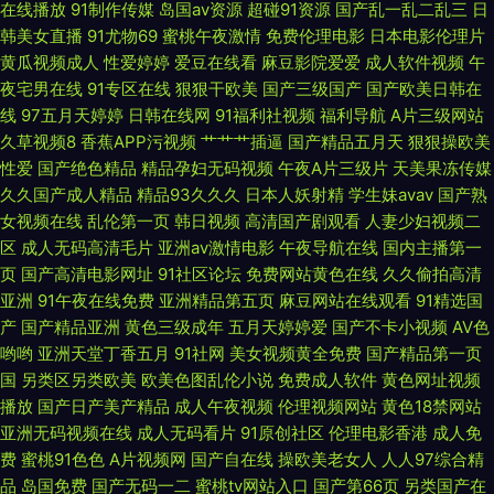
在线播放
91制作传媒
岛国av资源
超碰91资源
国产乱一乱二乱三
日
不 字幕日韩高清dvd 目本精品视频免费视频看看一区二区三区四区 99这里
韩美女直播
91尤物69
蜜桃午夜激情
免费伦理电影
日本电影伦理片
黄瓜视频成人
性爱婷婷
爱豆在线看
麻豆影院爱爱
成人软件视频
午
只 私家影院 一级特黄录像免费播放 久草资源在线白浆 在线免费日韩视频 超
夜宅男在线
91专区在线
狠狠干欧美
国产三级国产
国产欧美日韩在
线
97五月天婷婷
日韩在线网
91福利社视频
福利导航
A片三级网站
碰导航97 日韩视频高 成人看黄 色六月婷婷亚洲婷婷六月 国产精品久久不卡
久草视频8
香蕉APP污视频
艹艹艹插逼
国产精品五月天
狠狠操欧美
性爱
国产绝色精品
精品孕妇无码视频
午夜A片三级片
天美果冻传媒
午夜极品福利在 国产欧美日韩成人 伪娘白丝sm调教 国产极品精品免 五月花
久久国产成人精品
精品93久久久
日本人妖射精
学生妹avav
国产熟
女视频在线
乱伦第一页
韩日视频
高清国产剧观看
人妻少妇视频二
丁香网 国产偷人自拍区视 亚洲国产aⅴ精品 精品一个区在线观看 中文字幕的
区
成人无码高清毛片
亚洲av激情电影
午夜导航在线
国内主播第一
页
国产高清电影网址
91社区论坛
免费网站黄色在线
久久偷拍高清
91 女婿有劲枪枪 97在线视频人 日韩不卡1卡2卡三卡 福利电影偶偶 水蜜影院
亚洲
91午夜在线免费
亚洲精品第五页
麻豆网站在线观看
91精选国
产
国产精品亚洲
黄色三级成年
五月天婷婷爱
国产不卡小视频
AV色
理论片 国产精品视频中文字幕 香蕉伊人网 九九热在线观看视频 在线免费观
哟哟
亚洲天堂丁香五月
91社网
美女视频黄全免费
国产精品第一页
国
另类区另类欧美
欧美色图乱伦小说
免费成人软件
黄色网址视频
播放
国产日产美产精品
成人午夜视频
伦理视频网站
黄色18禁网站
看一 女人被躁到高 91人妻人妻 欧美性交网站 97福利网 91精品国产免费网站
亚洲无码视频在线
成人无码看片
91原创社区
伦理电影香港
成人免
费
蜜桃91色色
A片视频网
国产自在线
操欧美老女人
人人97综合精
欲妇荡岳丰满少妇A片24小时 六月丁香婷 91成人免费视频 欧美伊人色综 91
品
岛国免费
国产无码一二
蜜桃tv网站入口
国产第66页
另类国产在