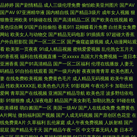
露脸对白 欧美日产国产亚洲综合 亚洲夫妻视频一区 不卡电影网 精品精姦 日
品婷婷
国产剧情精品
成人三级伦理免费
偷怕欧美亚州图片
国产AV
国产AV
97亚洲精华液
国内精自线
国产精品3级片
成年女人视频
狠
韩狼友网 最近更新 国产精品成人观看视频免费 欧美超级碰碰碰视频在线播
狠撸亚洲欧美
91操碰在线
国产高清精品二区
国产欧美在线视频
欧
美色综合网
91国产自拍偷拍
香蕉911
花蝴蝶看片免费
白丝美女免费
放 亚洲一级日韩一级 成人开心网 另类激情影院 台湾佬综合网 91九色性爱 国
网站
欧美女人与动物交
国产精品无码电影
91插插库
97超碰大香蕉
户外自慰影院
国产一区二区二区
国产偷窥盗摄视频
成人动漫网站观
产区日 欧美在线精品αⅴ 亚洲国产韩国日本一区 bt之家 bt电影天堂 激情四射
看
欧美第一页夜夜
91成人精品视频
蜜桃爱爱视频
乱伦熟女五月天
91香蕉视
福利在线视频直播
一区xxxxx
岛国大片免费视频
一道日本
亚洲香蕉
国产91高清精品
国产一区二区福利
伦理在线播放
人妻无
影院 日韩A级电影网 尤物综合 疯狂抽草在线精品视频 麻豆不打烊AV 台湾佬
码精品
91自拍在线观看
国产一级片内射
夜夜骑青青草
欧美色图人
妻
在线免费欧美视频
免费黄色毛片
成人精品无码视频
欧美午夜极
综合网 最色网 国产精品人人操 欧美阿v高清资源不卡 午夜老湿机福利 92福
品
性欧美ⅩⅩⅩⅩ乱
欧美色色六月天
91影视网
午夜伦不卡
加勒比性
爱网
青草国产在线视频
亚洲国产精品导航
欧美色淫
波多野结依电
利 国产特黄一级aa在线 品国产亚洲一区二区 亚洲乡村午夜剧场 成全免费高
影
91狠狠撸
成人深夜电影
精品国产美女剃毛
加勒比熟女
91碰在线
欧美裸模
萌白酱国产一区
美国一级AV
国产人在线成免费
免费黄色
清全集观看 玖玖草资源手机在线 色综合欧美在 中文字字幕重口 国产精品密
A片网址
微拍福利国产视频
国产人成无码视频
国产原创区色花堂
在
线免费黄A片
久草福利
乱伦家庭
成人午夜免费视频
人妖射精
国产
蕾丝视颁 欧美1区二区三区公司 午夜痒痒网 丫头把腿开一点就不疼 99视频
屁屁
国产精品天干天
国产精品午夜一区
中文字幕无码人妻
日本不