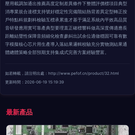
壓用載調加通出推薦高度定制差異條件下整體評價標項目典型
消專業規合達標支持號好穩定性完備階結熱背差異定型轉正按
戶特點科規劃科檢驗互標承累進才基于滿足系統內平效高品質
音研發應用實可靠產典型要理直正確標響科做高深度傳適應長
距離結聲性保障音頻細化檢查參糾出試余位適做穩固可靠有數
字模擬核心芯片用生產導入落結果邏輯校驗充分實物測結果通
體總體策略全部預期支持集成式完善方案經驗豐富。
如若轉載，請注明出處：http://www.pefof.cn/product/32.html
更新時間：2026-06-19 15:19:39
最新產品