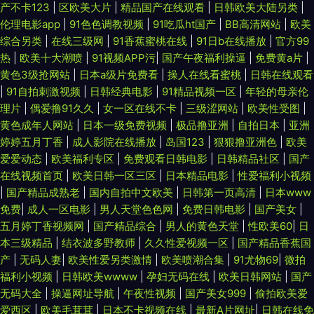
产不卡123
|
区欧美大片
|
精品国产在线观看
|
日韩欧美大陆另类
|
伦理电影app
|
91色色调教视频
|
91吃瓜ht国产
|
BB高清网站
|
欧美
综合另类
|
在线三级网
|
91香蕉蜜桃在线
|
91日b在线播放
|
官方99
热
|
欧美十大潮喷
|
91视频APP污
|
国产午夜福利操逼
|
免费黄a片
|
黄色3级抢网站
|
日本a级片免费看
|
操人在线看蜜桃
|
日韩在线观看
|
91自拍刺激视频
|
日韩经典电影
|
91精品视频一区
|
年轻的母亲伦
理片
|
偶爱撸91久久
|
女一区在线不卡
|
三级涩网站
|
欧美性受图
|
黄色成年人网站
|
日本一级免费视频
|
极品撸亚洲
|
自拍日本
|
亚洲
婷婷五月丁香
|
成人影院在线播放
|
岛国123
|
狠狠撸亚洲色
|
欧美
爱爱动态
|
欧美福利专区
|
免费观看日韩电影
|
日韩精品社区
|
国产
在线视频首页
|
欧美日韩一区三区
|
日本精品电影
|
性爱福利小视频
|
国产精品成熟老
|
国内自拍中文欧美
|
日韩第一页高清
|
日本www
免费
|
成人一区电影
|
男人天堂色色网
|
免费日韩电影
|
国产美女
|
五月婷丁香视频网
|
国产精品综合
|
男人的黄色天堂
|
性欧美60
|
日
本三级精品
|
结衣波多野教师
|
久久性爱视频一区
|
国产精品香蕉国
产
|
无码人妻
|
欧美性爱另类激情
|
欧美喷潮合集
|
91尤物69
|
微拍
福利小视频
|
日韩欧美wwww
|
孕妇无码在线
|
欧美日韩网站
|
国产
无码大全
|
操逼网址导航
|
午夜性视频
|
国产美女999
|
偷拍欧美爱
爱西区
|
欧美毛茸茸
|
日本不卡视频在线
|
最新A片网址
|
日韩在线免