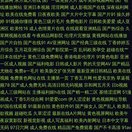
资源网
东方成人在线
国产一级免费大片
成年免费视频网站
国产在
人影视在线看 97超碰资源共享 能看见逼的一级小电 在线免费电影天堂 黄色
线播放网站
亚洲日本视频
淫淫网网
成人影视国产在线
深夜福利网
址
欧美在线免费看
日夜夜欧美
国产大片中文字幕
国产片91
操久婷
的视频网站 亚洲成α 国产乱码一区在线 天美传媒mv免费观看 国产A级性交
婷
91视频你懂得
黄色三级片毛片
免费电影片
日韩欧美爱爱
成人亚
洲区
欧美性16
成人色情黄片在线
在线观看亚洲精品
国产热综合
久
片 日韩美女视频在线播放 超碰pt 日本亚洲中文字幕不卡 成人国产在 青草青
草网视频在线看
午夜精品网影院
伦理片完整版
黄视网站在线播放
国产片自拍
国产在线91
AV亚洲网址
国产经典三级在线
丁香婷婷五
青在线视频 TS赵恩静 强伦中文字幕在 成全视频在线观看免费高清下载 日韩
月综合
五月花亚洲综合
国产影院第一页
乱码欧美孕交
超碰在线艹
日本在线护士
黄色三级免费网址
香港电影伦理片
91黄色电影
亚洲
一区成人视频
国产福利电影
日韩成人影片
男的天堂网AV
国产精品
成人黄色网址 国产3P福利 双性大肚怀孕产乳h 国产第一页ab 天天操超碰 国
尤物在
免费a一毛片
欧美肠交扩张另类
最新亚洲日韩精品
欧美在线
视频
免费黄色网址在线
主播第一页
丁香五月网
性爱东京热
草逼视
产美女不卡自在线拍 午夜福利国产在线观 国产无毒不卡 新88影视 国产无须
频78
国产成人免费无码
高清日韩无码视频
宗和网五月天
日b视频
成人三级网站在
主播福利姬h在线
国产精一精二区
基情涩涩网
51漫
下载的免 亚洲高清视频在线 精品国产有 亚洲制服中 九草在线免费观看 亚洲
画成人
丁香5月综合网
91爱爱com
伊人涩涩射
黄色视频网址导航
91国在线观看
91最新自拍
黄色软件91
国产操女人
国产乱人
欧美乱
一区二区三区小说 国产一区亚洲 亚洲成人精品电影 国产自偷自拍网站 亚洲
欲视频
超碰吃瓜
久草涩涩
最新在线A片网址
黄色视屏网站
欧美午
夜寂寞影院
新视觉影视
成人写真福利
欧美内射网址
日本中文字幕
日本香蕉电视频 精品一区视频 在线精品欧美一区二区 老子影院午夜伦手机
无码
97日穴网
成人免费在线
精品国产免费观看
国产不卡高清
91av