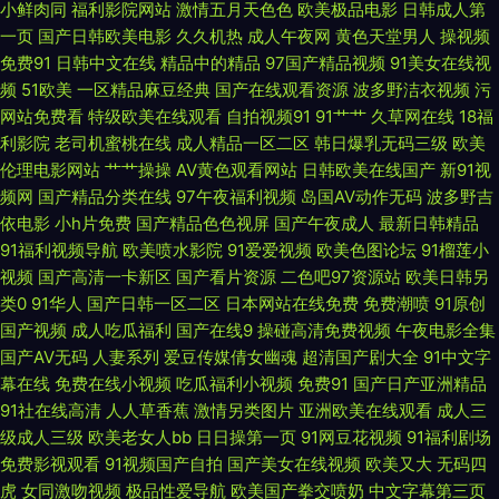
小鲜肉同
福利影院网站
激情五月天色色
欧美极品电影
日韩成人第
寞伦理 操人软件 日产亚洲一区二区三区 操碰公开视频 精新精新国产自在现
一页
国产日韩欧美电影
久久机热
成人午夜网
黄色天堂男人
操视频
免费91
日韩中文在线
精品中的精品
97国产精品视频
91美女在线视
四虎影院免费观看 91n视频在线 国产人妖另类 欧美亚洲另 亚洲无人一区二
频
51欧美
一区精品麻豆经典
国产在线观看资源
波多野洁衣视频
污
网站免费看
特级欧美在线观看
自拍视频91
91艹艹
久草网在线
18福
区蜜桃 电影片库免费大全 麻花豆剧天美星空 我的好妈妈韩国免费观看 99热
利影院
老司机蜜桃在线
成人精品一区二区
韩日爆乳无码三级
欧美
伦理电影网站
艹艹操操
AV黄色观看网站
日韩欧美在线国产
新91视
碰碰热精品 韩国av网址网站 日本一区二区精品88 中日韩亚洲人成无 国产精
频网
国产精品分类在线
97午夜福利视频
岛国AV动作无码
波多野吉
依电影
小h片免费
国产精品色色视屏
国产午夜成人
最新日韩精品
品理 欧美大肥婆 午夜老司机视频网 97影院网在线观看 狠狠爱亚洲五月婷婷
91福利视频导航
欧美喷水影院
91爱爱视频
欧美色图论坛
91榴莲小
视频
国产高清一卡新区
国产看片资源
二色吧97资源站
欧美日韩另
av 日本天堂视频在 一区二区三区日本精品 国产a级片免费观看 欧美成人a在
类0
91华人
国产日韩一区二区
日本网站在线免费
免费潮喷
91原创
国产视频
成人吃瓜福利
国产在线9
操碰高清免费视频
午夜电影全集
线 亚洲福利香蕉导航 草草网址www 精品亚洲永久免费精品 日夜撸av影音
国产AV无码
人妻系列
爱豆传媒倩女幽魂
超清国产剧大全
91中文字
幕在线
免费在线小视频
吃瓜福利小视频
免费91
国产日产亚洲精品
先锋 中文字幕第1页中文字幕在线 国产精品在线一区 欧美日韩综合网 亚洲黄
91社在线高清
人人草香蕉
激情另类图片
亚洲欧美在线观看
成人三
级成人三级
欧美老女人bb
日日操第一页
91网豆花视频
91福利剧场
色网址 超碰97人人爽 精品一区中文字幕 日日干精品免费 字幕在线中文 国产
免费影视观看
91视频国产自拍
国产美女在线视频
欧美又大
无码四
虎
女同激吻视频
极品性爱导航
欧美国产拳交喷奶
中文字幕第三页