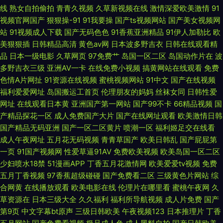
线
熟女自拍偷拍
青青久视频
久草新视频在线
激情深爱欧美激情
91
制服黑丝av 欧美日韩精品一级高清 91桃色下载网站 欧美高清一区二区在线
视频官网国产
狠狠操-91
91我要操
国产ts视频网站
国产美女视频网
站
91视频成人下载
国产无码色色
91香蕉亚洲精品
91伊人加勒比
欧
专区观看视频 52ava传媒 男人影院网 91次元黄 南瓜电影官方 欧美精品三级
美狠狠插
日韩精品高清
黄色av网
日本波多野吉衣
日韩在线观看精
品
日本一级电影
久草网页
97免费艹
岛国一区二区
岛国动作片在
波
二区 AV天党电影院 日本熟女自慰 成全免费观看高清全集完整在线 人人超人
多野吉衣三级
亚洲AV一卡
在线免费小视频
搞黄网站在线观看
免费
色情A片网扯
91资源在线视频
蜜桃视频网站
91中文
国产在线视频
人超免费国产 最新免费美剧 国内真实刺激对白自 日韩色综合 91探花在线观
福利爱爱网址
岛国搬运工首页
伦理朋友的妈妈
丝袜女同
日韩性爱
网址
在线观看日本黄
亚洲国产第一网站
国产99不卡
66精品视频
国
看 韩国美女青草 日韩新片w不卡精品 91精品直播 国严综合色产在线精品 日
产精品探花一区
成人免费国产大片
国产在线网址观看
欧美激情日韩
国产精品无码亚洲
国产一区二区黄片
喷潮一区
福利姬足交在线看
韩欧美国产岛国精品 最新国产日韩欧美在线 国产丝袜在线 日韩穴穴色 2012
成人午夜网址
五月花无码视频
青青草国产
欧美日韩乱
国产屁屁第
一页
91国产视频网
性爱草逼91AV
免费欧美视频
欧美岛国一区二区
中文字幕在线高清 国产性爱在 国产在线精品一区二区 午夜宅男宅女的 成人
少妇喷水18禁
51漫画APP
丁香五月花激情网
欧美爱爱tv视频
免费
五月丁香视频
97香蕉超级碰碰
国产免费看二区
三级黄色片网站
综
网页入口 免费一区二区三 亚洲AV私人影院 成年人网 免费a∨在线永久 性一
合网黄
在线播放观看
欧美电影在线
伦理片在哪里看
蜜桃午夜网
久
草资源在
日本三级大全
久久福利
福利所导航视频
成人片免费
国产
交一乱一伦一视 成年人软件 麻豆cao逼 先锋5566资源网 操出轨少妇呻吟 天
第9页
中文字幕bt原声
三级日韩欧美
午夜视频123
日本推理片
丁香