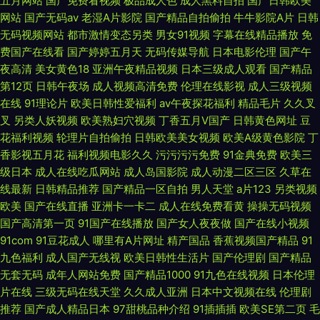
五月网站
国产免费看视频
极品成人色
成人黑料自拍
国产日韩欧美
堂va 97资源在线超碰 精品国产色色 石英砂滤料 91午夜伦理影院
网站
国产无码av
老湿A片影院
国产精品自拍偷拍
牛牛影院A片
日韩
无码视频网站
都市激情变态另类
男女91视频
字幕在线精品播放
免
费国产在线看
国产婷婷五月天
无码传媒导航
日本电影伦理
国产午
夜高清
美女黄色18
亚洲午夜精品视频
日本三级成人观看
国产精品
第12页
日韩午夜场
成人视频高清免费
伦理在线影视
成人三级视频
在线
91理论片
欧美日韩性爱福利
av午夜探花福利
精品毛片
久久叉
叉
另类人妖视频
欧美熟妇穴视频
丁香五月V国产
日韩黄色网址
豆
花福利视频
轮理片自拍偷拍
日韩欧美美女视频
欧美A级黄色影院
丁
香影视五月花
福利视频电影久久
污污污污免费
91金典免费
欧美三
级日本
成人在线吃瓜网站
成人岛国影院
成人动漫二区三区
久草在
线最新
日韩精品推荐
国产精品一区自拍
男人天堂
a片123
另类视频
欧美
国产在线直播
亚洲卡一卡二
成人在线免费看黄
操操无码视频
国产高清第一页
91国产在线播放
国产女人夜夜做
国产在线小视频
91com
91豆花成人
哪里有A片网址
精产国品
香蕉视频国产精品
91
九色福利
成人国产无线视
欧美日韩性生活片
国产伦理剧
国产精品
无套无码
成年人网站免费
国产精品1000
91九色在线视频
日本伦理
片在线
三级无码在线天堂
久久成人亚洲
日本中文视频在线
伦理剧
推荐
国产成人精品日本
97甜桃品种介绍
91插插插
欧美SE第二页
毛